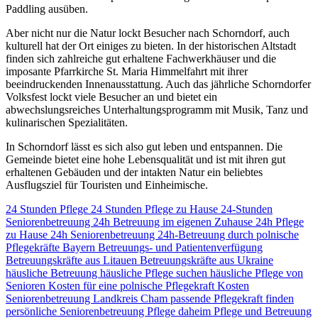
Paddling ausüben.
Aber nicht nur die Natur lockt Besucher nach Schorndorf, auch
kulturell hat der Ort einiges zu bieten. In der historischen Altstadt
finden sich zahlreiche gut erhaltene Fachwerkhäuser und die
imposante Pfarrkirche St. Maria Himmelfahrt mit ihrer
beeindruckenden Innenausstattung. Auch das jährliche Schorndorfer
Volksfest lockt viele Besucher an und bietet ein
abwechslungsreiches Unterhaltungsprogramm mit Musik, Tanz und
kulinarischen Spezialitäten.
In Schorndorf lässt es sich also gut leben und entspannen. Die
Gemeinde bietet eine hohe Lebensqualität und ist mit ihren gut
erhaltenen Gebäuden und der intakten Natur ein beliebtes
Ausflugsziel für Touristen und Einheimische.
24 Stunden Pflege
24 Stunden Pflege zu Hause
24-Stunden
Seniorenbetreuung
24h Betreuung im eigenen Zuhause
24h Pflege
zu Hause
24h Seniorenbetreuung
24h-Betreuung durch polnische
Pflegekräfte
Bayern
Betreuungs- und Patientenverfügung
Betreuungskräfte aus Litauen
Betreuungskräfte aus Ukraine
häusliche Betreuung
häusliche Pflege suchen
häusliche Pflege von
Senioren
Kosten für eine polnische Pflegekraft
Kosten
Seniorenbetreuung
Landkreis Cham
passende Pflegekraft finden
persönliche Seniorenbetreuung
Pflege daheim
Pflege und Betreuung