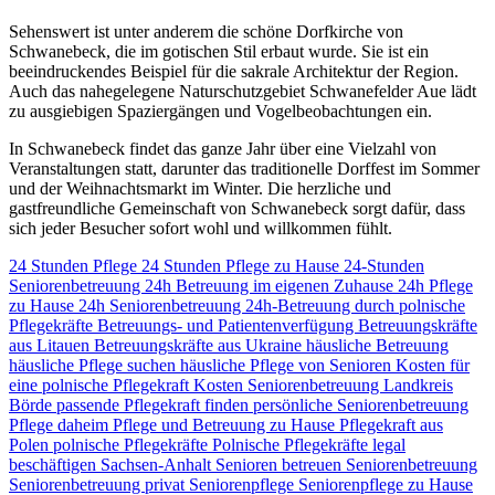
Sehenswert ist unter anderem die schöne Dorfkirche von
Schwanebeck, die im gotischen Stil erbaut wurde. Sie ist ein
beeindruckendes Beispiel für die sakrale Architektur der Region.
Auch das nahegelegene Naturschutzgebiet Schwanefelder Aue lädt
zu ausgiebigen Spaziergängen und Vogelbeobachtungen ein.
In Schwanebeck findet das ganze Jahr über eine Vielzahl von
Veranstaltungen statt, darunter das traditionelle Dorffest im Sommer
und der Weihnachtsmarkt im Winter. Die herzliche und
gastfreundliche Gemeinschaft von Schwanebeck sorgt dafür, dass
sich jeder Besucher sofort wohl und willkommen fühlt.
24 Stunden Pflege
24 Stunden Pflege zu Hause
24-Stunden
Seniorenbetreuung
24h Betreuung im eigenen Zuhause
24h Pflege
zu Hause
24h Seniorenbetreuung
24h-Betreuung durch polnische
Pflegekräfte
Betreuungs- und Patientenverfügung
Betreuungskräfte
aus Litauen
Betreuungskräfte aus Ukraine
häusliche Betreuung
häusliche Pflege suchen
häusliche Pflege von Senioren
Kosten für
eine polnische Pflegekraft
Kosten Seniorenbetreuung
Landkreis
Börde
passende Pflegekraft finden
persönliche Seniorenbetreuung
Pflege daheim
Pflege und Betreuung zu Hause
Pflegekraft aus
Polen
polnische Pflegekräfte
Polnische Pflegekräfte legal
beschäftigen
Sachsen-Anhalt
Senioren betreuen
Seniorenbetreuung
Seniorenbetreuung privat
Seniorenpflege
Seniorenpflege zu Hause