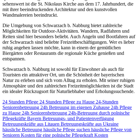
sehenswert ist die St. Nikolaus Kirche aus dem 17. Jahrhundert, die
mit ihrer beeindruckenden Architektur und den kunstvollen
Wandmalereien beeindruckt.
Die Umgebung von Schwarzach b. Nabburg bietet zahlreiche
Möglichkeiten für Outdoor-Aktivitäten. Wandern, Radfahren und
Reiten sind hier besonders beliebt. Auch Angeln und Bootfahren auf
der Schwarzach sind beliebte Freizeitbeschäftigungen. Wer es lieber
ruhig angehen lassen möchte, kann in einem der gemütlichen
Biergärten oder Restaurants die regionale Küche genießen und
entspannen.
Schwarzach b. Nabburg ist sowohl für Einwohner als auch für
Touristen ein attraktiver Ort, um die Schönheit der bayerischen
Natur zu erleben und sich vom Alltag zu erholen. Mit seiner ruhigen
Atmosphäre und den zahlreichen Freizeitmöglichkeiten ist die Stadt
ein idealer Rückzugsort für Naturliebhaber und Erholungssuchende.
24 Stunden Pflege
24 Stunden Pflege zu Hause
24-Stunden
Seniorenbetreuung
24h Betreuung im eigenen Zuhause
24h Pflege
zu Hause
24h Seniorenbetreuung
24h-Betreuung durch polnische
Pflegekräfte
Bayern
Betreuungs- und Patientenverfügung
Betreuungskräfte aus Litauen
Betreuungskräfte aus Ukraine
häusliche Betreuung
häusliche Pflege suchen
häusliche Pflege von
Senioren
Kosten für eine polnische Pflegekraft
Kosten