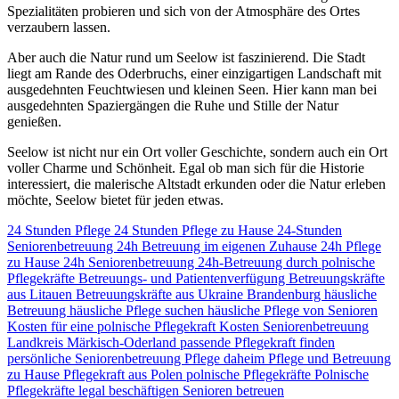
Spezialitäten probieren und sich von der Atmosphäre des Ortes
verzaubern lassen.
Aber auch die Natur rund um Seelow ist faszinierend. Die Stadt
liegt am Rande des Oderbruchs, einer einzigartigen Landschaft mit
ausgedehnten Feuchtwiesen und kleinen Seen. Hier kann man bei
ausgedehnten Spaziergängen die Ruhe und Stille der Natur
genießen.
Seelow ist nicht nur ein Ort voller Geschichte, sondern auch ein Ort
voller Charme und Schönheit. Egal ob man sich für die Historie
interessiert, die malerische Altstadt erkunden oder die Natur erleben
möchte, Seelow bietet für jeden etwas.
24 Stunden Pflege
24 Stunden Pflege zu Hause
24-Stunden
Seniorenbetreuung
24h Betreuung im eigenen Zuhause
24h Pflege
zu Hause
24h Seniorenbetreuung
24h-Betreuung durch polnische
Pflegekräfte
Betreuungs- und Patientenverfügung
Betreuungskräfte
aus Litauen
Betreuungskräfte aus Ukraine
Brandenburg
häusliche
Betreuung
häusliche Pflege suchen
häusliche Pflege von Senioren
Kosten für eine polnische Pflegekraft
Kosten Seniorenbetreuung
Landkreis Märkisch-Oderland
passende Pflegekraft finden
persönliche Seniorenbetreuung
Pflege daheim
Pflege und Betreuung
zu Hause
Pflegekraft aus Polen
polnische Pflegekräfte
Polnische
Pflegekräfte legal beschäftigen
Senioren betreuen