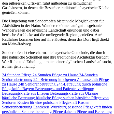
den pittoresken Ortskern führt außerdem zu gemütlichen
Gasthäusern, in denen die Besucher traditionelle bayerische Küche
genießen können.
Die Umgebung von Sonderhofen bietet viele Möglichkeiten für
Aktivitäten in der Natur. Wanderer können auf gut ausgebauten
Wanderwegen die idyllische Landschaft erkunden und dabei
herrliche Ausblicke auf die umliegende Region genießen. Auch
Radfahrer kommen hier auf ihre Kosten, denn das Dorf liegt direkt
am Main-Radweg.
Sonderhofen ist eine charmante bayerische Gemeinde, die durch
ihre natürliche Schönheit und ihre traditionelle Architektur besticht.
Wer Ruhe und Erholung inmitten einer idyllischen Landschaft sucht,
ist hier genau richtig.
24 Stunden Pflege
24 Stunden Pflege zu Hause
24-Stunden
Seniorenbetreuung
24h Betreuung im eigenen Zuhause
24h Pflege
zu Hause
24h Seniorenbetreuung
24h-Betreuung durch polnische
Pflegekräfte
Bayern
Betreuungs- und Patientenverfügung
Betreuungskräfte aus Litauen
Betreuungskräfte aus Ukraine
häusliche Betreuung
häusliche Pflege suchen
häusliche Pflege von
Senioren
Kosten für eine polnische Pflegekraft
Kosten
Seniorenbetreuung
Landkreis Würzburg
passende Pflegekraft finden
persönliche Seniorenbetreuung
Pflege daheim
Pflege und Betreuung