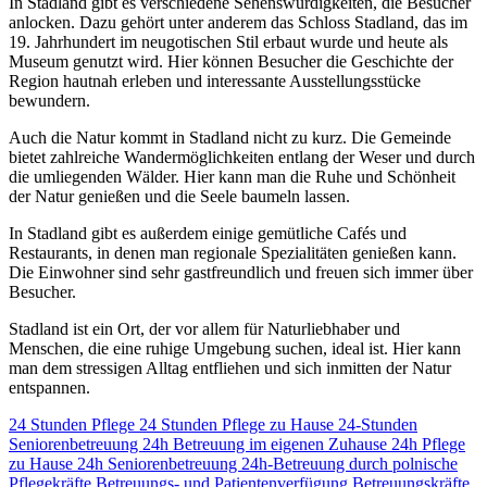
In Stadland gibt es verschiedene Sehenswürdigkeiten, die Besucher
anlocken. Dazu gehört unter anderem das Schloss Stadland, das im
19. Jahrhundert im neugotischen Stil erbaut wurde und heute als
Museum genutzt wird. Hier können Besucher die Geschichte der
Region hautnah erleben und interessante Ausstellungsstücke
bewundern.
Auch die Natur kommt in Stadland nicht zu kurz. Die Gemeinde
bietet zahlreiche Wandermöglichkeiten entlang der Weser und durch
die umliegenden Wälder. Hier kann man die Ruhe und Schönheit
der Natur genießen und die Seele baumeln lassen.
In Stadland gibt es außerdem einige gemütliche Cafés und
Restaurants, in denen man regionale Spezialitäten genießen kann.
Die Einwohner sind sehr gastfreundlich und freuen sich immer über
Besucher.
Stadland ist ein Ort, der vor allem für Naturliebhaber und
Menschen, die eine ruhige Umgebung suchen, ideal ist. Hier kann
man dem stressigen Alltag entfliehen und sich inmitten der Natur
entspannen.
24 Stunden Pflege
24 Stunden Pflege zu Hause
24-Stunden
Seniorenbetreuung
24h Betreuung im eigenen Zuhause
24h Pflege
zu Hause
24h Seniorenbetreuung
24h-Betreuung durch polnische
Pflegekräfte
Betreuungs- und Patientenverfügung
Betreuungskräfte