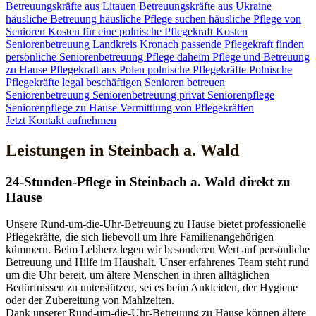
Betreuungskräfte aus Litauen
Betreuungskräfte aus Ukraine
häusliche Betreuung
häusliche Pflege suchen
häusliche Pflege von
Senioren
Kosten für eine polnische Pflegekraft
Kosten
Seniorenbetreuung
Landkreis Kronach
passende Pflegekraft finden
persönliche Seniorenbetreuung
Pflege daheim
Pflege und Betreuung
zu Hause
Pflegekraft aus Polen
polnische Pflegekräfte
Polnische
Pflegekräfte legal beschäftigen
Senioren betreuen
Seniorenbetreuung
Seniorenbetreuung privat
Seniorenpflege
Seniorenpflege zu Hause
Vermittlung von Pflegekräften
Jetzt Kontakt aufnehmen
Leistungen in Steinbach a. Wald
24-Stunden-Pflege in Steinbach a. Wald direkt zu
Hause
Unsere Rund-um-die-Uhr-Betreuung zu Hause bietet professionelle
Pflegekräfte, die sich liebevoll um Ihre Familienangehörigen
kümmern. Beim Lebherz legen wir besonderen Wert auf persönliche
Betreuung und Hilfe im Haushalt. Unser erfahrenes Team steht rund
um die Uhr bereit, um ältere Menschen in ihren alltäglichen
Bedürfnissen zu unterstützen, sei es beim Ankleiden, der Hygiene
oder der Zubereitung von Mahlzeiten.
Dank unserer Rund-um-die-Uhr-Betreuung zu Hause können ältere