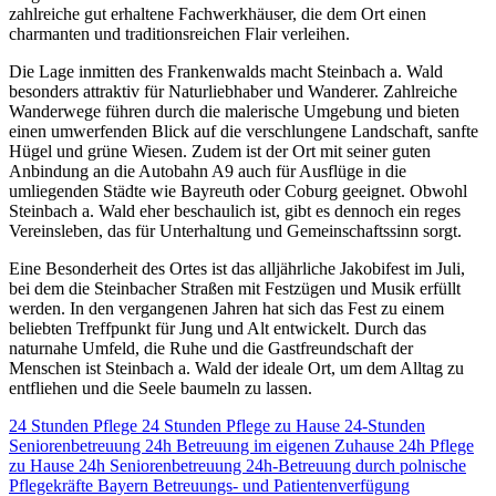
zahlreiche gut erhaltene Fachwerkhäuser, die dem Ort einen
charmanten und traditionsreichen Flair verleihen.
Die Lage inmitten des Frankenwalds macht Steinbach a. Wald
besonders attraktiv für Naturliebhaber und Wanderer. Zahlreiche
Wanderwege führen durch die malerische Umgebung und bieten
einen umwerfenden Blick auf die verschlungene Landschaft, sanfte
Hügel und grüne Wiesen. Zudem ist der Ort mit seiner guten
Anbindung an die Autobahn A9 auch für Ausflüge in die
umliegenden Städte wie Bayreuth oder Coburg geeignet. Obwohl
Steinbach a. Wald eher beschaulich ist, gibt es dennoch ein reges
Vereinsleben, das für Unterhaltung und Gemeinschaftssinn sorgt.
Eine Besonderheit des Ortes ist das alljährliche Jakobifest im Juli,
bei dem die Steinbacher Straßen mit Festzügen und Musik erfüllt
werden. In den vergangenen Jahren hat sich das Fest zu einem
beliebten Treffpunkt für Jung und Alt entwickelt. Durch das
naturnahe Umfeld, die Ruhe und die Gastfreundschaft der
Menschen ist Steinbach a. Wald der ideale Ort, um dem Alltag zu
entfliehen und die Seele baumeln zu lassen.
24 Stunden Pflege
24 Stunden Pflege zu Hause
24-Stunden
Seniorenbetreuung
24h Betreuung im eigenen Zuhause
24h Pflege
zu Hause
24h Seniorenbetreuung
24h-Betreuung durch polnische
Pflegekräfte
Bayern
Betreuungs- und Patientenverfügung