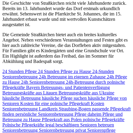
Die Geschichte von Straßkirchen reicht viele Jahrhunderte zurück.
Bereits im 13. Jahrhundert wurde das Dorf erstmals urkundlich
erwähnt. Sehenswert ist die Pfarrkirche St. Johannes, die im 15.
Jahrhundert erbaut wurde und mit wertvollen Kunstschätzen
ausgestattet ist.
Die Gemeinde Straßkirchen bietet auch ein breites kulturelles
Angebot. Neben verschiedenen Veranstaltungen und Festen gibt es
hier auch zahlreiche Vereine, die das Dorfleben aktiv mitgestalten.
Für Familien gibt es Kindergärten und eine Grundschule vor Ort.
Ein Highlight ist außerdem das Freibad, das im Sommer für
Abkühlung und Badespaß sorgt.
24 Stunden Pflege
24 Stunden Pflege zu Hause
24-Stunden
Seniorenbetreuung
24h Betreuung im eigenen Zuhause
24h Pflege
zu Hause
24h Seniorenbetreuung
24h-Betreuung durch polnische
Pflegekräfte
Bayern
Betreuungs- und Patientenverfügung
Betreuungskräfte aus Litauen
Betreuungskräfte aus Ukraine
häusliche Betreuung
häusliche Pflege suchen
häusliche Pflege von
Senioren
Kosten für eine polnische Pflegekraft
Kosten
Seniorenbetreuung
Landkreis Straubing-Bogen
passende Pflegekraft
finden
persönliche Seniorenbetreuung
Pflege daheim
Pflege und
Betreuung zu Hause
Pflegekraft aus Polen
polnische Pflegekräfte
Polnische Pflegekräfte legal beschäftigen
Senioren betreuen
Seniorenbetreuung
Seniorenbetreuung privat
Seniorenpflege