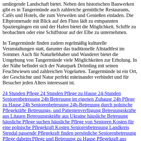
umliegende Landschaft bietet. Neben den historischen Bauwerken
gibt es in Tangermünde auch zahlreiche gemütliche Restaurants,
Cafés und Hotels, die zum Verweilen und Genießen einladen. Die
Elbpromenade mit Blick auf den Fluss lädt zu entspannten
Spaziergängen ein und der Hafen bietet die Möglichkeit, Schiffe zu
beobachten oder eine Schiffstour auf der Elbe zu unternehmen.
In Tangermünde finden zudem regelmäßig kulturelle
Veranstaltungen statt, darunter das traditionelle Altstadtfest im
Sommer. Auch für Naturliebhaber und Wanderer bietet die
Umgebung von Tangermünde viele Möglichkeiten zur Erholung. In
der Nähe befindet sich der Naturpark Drömling mit seinen
Feuchtwiesen und zahlreichen Vogelarten. Tangermünde ist ein Ort,
der Geschichte und Natur perfekt miteinander verbindet und für
Besucher jeden Alters interessant ist.
24 Stunden Pflege
24 Stunden Pflege zu Hause
24-Stunden
Seniorenbetreuung
24h Betreuung im eigenen Zuhause
24h Pflege
zu Hause
24h Seniorenbetreuung
24h-Betreuung durch polnische
Pflegekräfte
Betreuungs- und Patientenverfügung
Betreuungskräfte
aus Litauen
Betreuungskräfte aus Ukraine
häusliche Betreuung
häusliche Pflege suchen
häusliche Pflege von Senioren
Kosten für
eine polnische Pflegekraft
Kosten Seniorenbetreuung
Landkreis
Stendal
passende Pflegekraft finden
persönliche Seniorenbetreuung
Pflege daheim
Pflege und Betreuung zu Hause
Pflegekraft aus