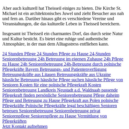
Aber auch kulturell hat Theisseil einiges zu bieten. Die Kirche St.
Michael ist ein architektonisches Juwel und zieht Besucher aus nah
und fern an. Darüber hinaus gibt es verschiedene Vereine und
Veranstaltungen, die das kulturelle Leben in Theisseil bereichern.
Insgesamt ist Theisseil ein charmantes Dorf, das durch seine Natur
und Kultur besticht. Es bietet eine ruhige und authentische
Atmosphäre, in der man dem Alltagsstress entfliehen kann.
24 Stunden Pflege
24 Stunden Pflege zu Hause
24-Stunden
Seniorenbetreuung
24h Betreuung im eigenen Zuhause
24h Pflege
zu Hause
24h Seniorenbetreuung
24h-Betreuung durch polnische
Pflegekräfte
Bayern
Betreuungs- und Patientenverfügung
Betreuungskräfte aus Litauen
Betreuungskräfte aus Ukraine
häusliche Betreuung
häusliche Pflege suchen
häusliche Pflege von
Senioren
Kosten für eine polnische Pflegekraft
Kosten
Seniorenbetreuung
Landkreis Neustadt a.d. Waldnaab
passende
Pflegekraft finden
persönliche Seniorenbetreuung
Pflege daheim
Pflege und Betreuung zu Hause
Pflegekraft aus Polen
polnische
Pflegekräfte
Polnische Pflegekräfte legal beschäftigen
Senioren
betreuen
Seniorenbetreuung
Seniorenbetreuung privat
Seniorenpflege
Seniorenpflege zu Hause
Vermittlung von
Pflegekräften
Jetzt Kontakt aufnehmen