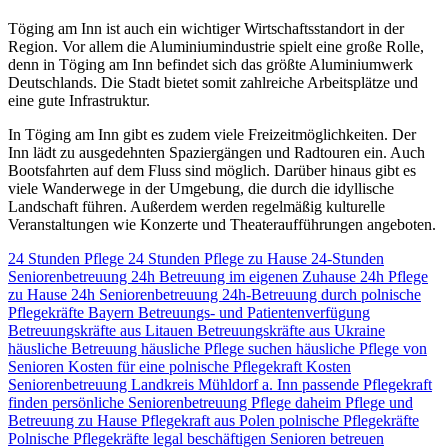
Töging am Inn ist auch ein wichtiger Wirtschaftsstandort in der
Region. Vor allem die Aluminiumindustrie spielt eine große Rolle,
denn in Töging am Inn befindet sich das größte Aluminiumwerk
Deutschlands. Die Stadt bietet somit zahlreiche Arbeitsplätze und
eine gute Infrastruktur.
In Töging am Inn gibt es zudem viele Freizeitmöglichkeiten. Der
Inn lädt zu ausgedehnten Spaziergängen und Radtouren ein. Auch
Bootsfahrten auf dem Fluss sind möglich. Darüber hinaus gibt es
viele Wanderwege in der Umgebung, die durch die idyllische
Landschaft führen. Außerdem werden regelmäßig kulturelle
Veranstaltungen wie Konzerte und Theateraufführungen angeboten.
24 Stunden Pflege
24 Stunden Pflege zu Hause
24-Stunden
Seniorenbetreuung
24h Betreuung im eigenen Zuhause
24h Pflege
zu Hause
24h Seniorenbetreuung
24h-Betreuung durch polnische
Pflegekräfte
Bayern
Betreuungs- und Patientenverfügung
Betreuungskräfte aus Litauen
Betreuungskräfte aus Ukraine
häusliche Betreuung
häusliche Pflege suchen
häusliche Pflege von
Senioren
Kosten für eine polnische Pflegekraft
Kosten
Seniorenbetreuung
Landkreis Mühldorf a. Inn
passende Pflegekraft
finden
persönliche Seniorenbetreuung
Pflege daheim
Pflege und
Betreuung zu Hause
Pflegekraft aus Polen
polnische Pflegekräfte
Polnische Pflegekräfte legal beschäftigen
Senioren betreuen