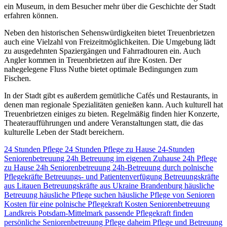
ein Museum, in dem Besucher mehr über die Geschichte der Stadt
erfahren können.
Neben den historischen Sehenswürdigkeiten bietet Treuenbrietzen
auch eine Vielzahl von Freizeitmöglichkeiten. Die Umgebung lädt
zu ausgedehnten Spaziergängen und Fahrradtouren ein. Auch
Angler kommen in Treuenbrietzen auf ihre Kosten. Der
nahegelegene Fluss Nuthe bietet optimale Bedingungen zum
Fischen.
In der Stadt gibt es außerdem gemütliche Cafés und Restaurants, in
denen man regionale Spezialitäten genießen kann. Auch kulturell hat
Treuenbrietzen einiges zu bieten. Regelmäßig finden hier Konzerte,
Theateraufführungen und andere Veranstaltungen statt, die das
kulturelle Leben der Stadt bereichern.
24 Stunden Pflege
24 Stunden Pflege zu Hause
24-Stunden
Seniorenbetreuung
24h Betreuung im eigenen Zuhause
24h Pflege
zu Hause
24h Seniorenbetreuung
24h-Betreuung durch polnische
Pflegekräfte
Betreuungs- und Patientenverfügung
Betreuungskräfte
aus Litauen
Betreuungskräfte aus Ukraine
Brandenburg
häusliche
Betreuung
häusliche Pflege suchen
häusliche Pflege von Senioren
Kosten für eine polnische Pflegekraft
Kosten Seniorenbetreuung
Landkreis Potsdam-Mittelmark
passende Pflegekraft finden
persönliche Seniorenbetreuung
Pflege daheim
Pflege und Betreuung