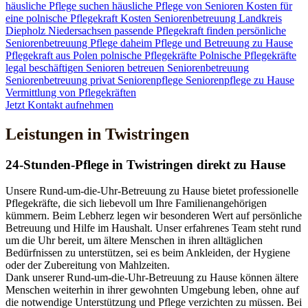
häusliche Pflege suchen
häusliche Pflege von Senioren
Kosten für
eine polnische Pflegekraft
Kosten Seniorenbetreuung
Landkreis
Diepholz
Niedersachsen
passende Pflegekraft finden
persönliche
Seniorenbetreuung
Pflege daheim
Pflege und Betreuung zu Hause
Pflegekraft aus Polen
polnische Pflegekräfte
Polnische Pflegekräfte
legal beschäftigen
Senioren betreuen
Seniorenbetreuung
Seniorenbetreuung privat
Seniorenpflege
Seniorenpflege zu Hause
Vermittlung von Pflegekräften
Jetzt Kontakt aufnehmen
Leistungen in Twistringen
24-Stunden-Pflege in Twistringen direkt zu Hause
Unsere Rund-um-die-Uhr-Betreuung zu Hause bietet professionelle
Pflegekräfte, die sich liebevoll um Ihre Familienangehörigen
kümmern. Beim Lebherz legen wir besonderen Wert auf persönliche
Betreuung und Hilfe im Haushalt. Unser erfahrenes Team steht rund
um die Uhr bereit, um ältere Menschen in ihren alltäglichen
Bedürfnissen zu unterstützen, sei es beim Ankleiden, der Hygiene
oder der Zubereitung von Mahlzeiten.
Dank unserer Rund-um-die-Uhr-Betreuung zu Hause können ältere
Menschen weiterhin in ihrer gewohnten Umgebung leben, ohne auf
die notwendige Unterstützung und Pflege verzichten zu müssen. Bei