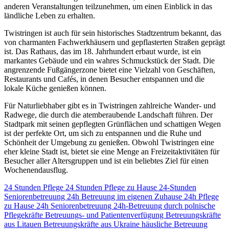
anderen Veranstaltungen teilzunehmen, um einen Einblick in das
ländliche Leben zu erhalten.
Twistringen ist auch für sein historisches Stadtzentrum bekannt, das
von charmanten Fachwerkhäusern und gepflasterten Straßen geprägt
ist. Das Rathaus, das im 18. Jahrhundert erbaut wurde, ist ein
markantes Gebäude und ein wahres Schmuckstück der Stadt. Die
angrenzende Fußgängerzone bietet eine Vielzahl von Geschäften,
Restaurants und Cafés, in denen Besucher entspannen und die
lokale Küche genießen können.
Für Naturliebhaber gibt es in Twistringen zahlreiche Wander- und
Radwege, die durch die atemberaubende Landschaft führen. Der
Stadtpark mit seinen gepflegten Grünflächen und schattigen Wegen
ist der perfekte Ort, um sich zu entspannen und die Ruhe und
Schönheit der Umgebung zu genießen. Obwohl Twistringen eine
eher kleine Stadt ist, bietet sie eine Menge an Freizeitaktivitäten für
Besucher aller Altersgruppen und ist ein beliebtes Ziel für einen
Wochenendausflug.
24 Stunden Pflege
24 Stunden Pflege zu Hause
24-Stunden
Seniorenbetreuung
24h Betreuung im eigenen Zuhause
24h Pflege
zu Hause
24h Seniorenbetreuung
24h-Betreuung durch polnische
Pflegekräfte
Betreuungs- und Patientenverfügung
Betreuungskräfte
aus Litauen
Betreuungskräfte aus Ukraine
häusliche Betreuung