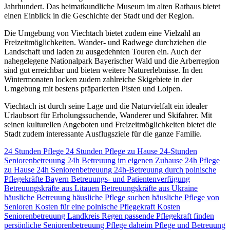
Jahrhundert. Das heimatkundliche Museum im alten Rathaus bietet
einen Einblick in die Geschichte der Stadt und der Region.
Die Umgebung von Viechtach bietet zudem eine Vielzahl an
Freizeitmöglichkeiten. Wander- und Radwege durchziehen die
Landschaft und laden zu ausgedehnten Touren ein. Auch der
nahegelegene Nationalpark Bayerischer Wald und die Arberregion
sind gut erreichbar und bieten weitere Naturerlebnisse. In den
Wintermonaten locken zudem zahlreiche Skigebiete in der
Umgebung mit bestens präparierten Pisten und Loipen.
Viechtach ist durch seine Lage und die Naturvielfalt ein idealer
Urlaubsort für Erholungssuchende, Wanderer und Skifahrer. Mit
seinen kulturellen Angeboten und Freizeitmöglichkeiten bietet die
Stadt zudem interessante Ausflugsziele für die ganze Familie.
24 Stunden Pflege
24 Stunden Pflege zu Hause
24-Stunden
Seniorenbetreuung
24h Betreuung im eigenen Zuhause
24h Pflege
zu Hause
24h Seniorenbetreuung
24h-Betreuung durch polnische
Pflegekräfte
Bayern
Betreuungs- und Patientenverfügung
Betreuungskräfte aus Litauen
Betreuungskräfte aus Ukraine
häusliche Betreuung
häusliche Pflege suchen
häusliche Pflege von
Senioren
Kosten für eine polnische Pflegekraft
Kosten
Seniorenbetreuung
Landkreis Regen
passende Pflegekraft finden
persönliche Seniorenbetreuung
Pflege daheim
Pflege und Betreuung