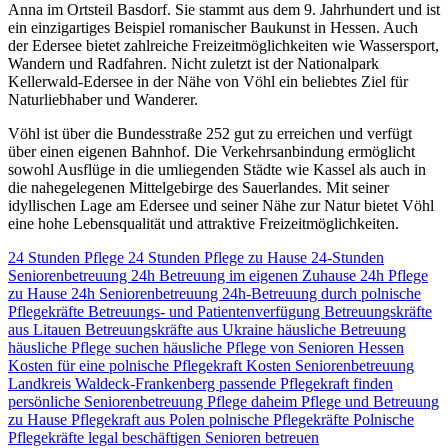
Anna im Ortsteil Basdorf. Sie stammt aus dem 9. Jahrhundert und ist
ein einzigartiges Beispiel romanischer Baukunst in Hessen. Auch
der Edersee bietet zahlreiche Freizeitmöglichkeiten wie Wassersport,
Wandern und Radfahren. Nicht zuletzt ist der Nationalpark
Kellerwald-Edersee in der Nähe von Vöhl ein beliebtes Ziel für
Naturliebhaber und Wanderer.
Vöhl ist über die Bundesstraße 252 gut zu erreichen und verfügt
über einen eigenen Bahnhof. Die Verkehrsanbindung ermöglicht
sowohl Ausflüge in die umliegenden Städte wie Kassel als auch in
die nahegelegenen Mittelgebirge des Sauerlandes. Mit seiner
idyllischen Lage am Edersee und seiner Nähe zur Natur bietet Vöhl
eine hohe Lebensqualität und attraktive Freizeitmöglichkeiten.
24 Stunden Pflege
24 Stunden Pflege zu Hause
24-Stunden
Seniorenbetreuung
24h Betreuung im eigenen Zuhause
24h Pflege
zu Hause
24h Seniorenbetreuung
24h-Betreuung durch polnische
Pflegekräfte
Betreuungs- und Patientenverfügung
Betreuungskräfte
aus Litauen
Betreuungskräfte aus Ukraine
häusliche Betreuung
häusliche Pflege suchen
häusliche Pflege von Senioren
Hessen
Kosten für eine polnische Pflegekraft
Kosten Seniorenbetreuung
Landkreis Waldeck-Frankenberg
passende Pflegekraft finden
persönliche Seniorenbetreuung
Pflege daheim
Pflege und Betreuung
zu Hause
Pflegekraft aus Polen
polnische Pflegekräfte
Polnische
Pflegekräfte legal beschäftigen
Senioren betreuen