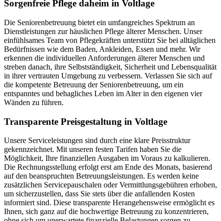
Sorgenfreie Pflege daheim in Voltlage
Die Seniorenbetreuung bietet ein umfangreiches Spektrum an
Dienstleistungen zur häuslichen Pflege älterer Menschen. Unser
einfühlsames Team von Pflegekräften unterstützt Sie bei alltäglichen
Bedürfnissen wie dem Baden, Ankleiden, Essen und mehr. Wir
erkennen die individuellen Anforderungen älterer Menschen und
streben danach, ihre Selbstständigkeit, Sicherheit und Lebensqualität
in ihrer vertrauten Umgebung zu verbessern. Verlassen Sie sich auf
die kompetente Betreuung der Seniorenbetreuung, um ein
entspanntes und behagliches Leben im Alter in den eigenen vier
Wänden zu führen.
Transparente Preisgestaltung in Voltlage
Unsere Serviceleistungen sind durch eine klare Preisstruktur
gekennzeichnet. Mit unseren festen Tarifen haben Sie die
Möglichkeit, Ihre finanziellen Ausgaben im Voraus zu kalkulieren.
Die Rechnungsstellung erfolgt erst am Ende des Monats, basierend
auf den beanspruchten Betreuungsleistungen. Es werden keine
zusätzlichen Servicepauschalen oder Vermittlungsgebühren erhoben,
um sicherzustellen, dass Sie stets über die anfallenden Kosten
informiert sind. Diese transparente Herangehensweise ermöglicht es
Ihnen, sich ganz auf die hochwertige Betreuung zu konzentrieren,
ohne sich um unerwartete finanzielle Belastungen sorgen zu