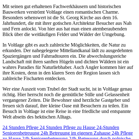
Mit seinen gut erhaltenen Fachwerkhäusern und historischen
Bauwerken verströmt Voltlage einen romantischen Charme.
Besonders sehenswert ist die St. Georg Kirche aus dem 16.
Jahrhundert, die mit ihrer gotischen Architektur Besucher aus Nah
und Fern anlockt. Von hier aus hat man einen atemberaubenden
Blick über die weitläufigen Felder und Wälder der Umgebung.
In Voltlage gibt es auch zahlreiche Möglichkeiten, die Natur zu
erkunden. Der nahegelegene Mittellandkanal lädt zu ausgedehnten
Spaziergängen und Fahrradtouren ein. Die abwechslungsreiche
Landschaft mit ihren sanften Hügeln und dichten Wäldern ist ein
wahres Paradies für Naturliebhaber. Auch Angler kommen hier auf
ihre Kosten, denn in den klaren Seen der Region lassen sich
zahlreiche Fischarten entdecken.
Wer eine Auszeit vom Trubel der Stadt sucht, ist in Voltlage genau
richtig. Hier herrscht noch die gemütliche Stille und Gelassenheit
vergangener Zeiten. Die Bewohner sind herzliche Gastgeber und
freuen sich darauf, ihre kleine Oase mit Besuchern zu teilen. Ein
Besuch in Voltlage ist eine Reise in eine friedliche und entspannte
Welt abseits des hektischen Alltags.
24 Stunden Pflege
24 Stunden Pflege zu Hause
24-Stunden
Seniorenbetreuung
24h Betreuung im eigenen Zuhause
24h Pflege
zu Hause
24h Seniorenbetreuung
24h-Betreuung durch polnische