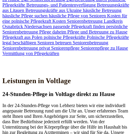
Pflegekräfte
Betreuungs- und Patientenverfügung
Betreuungskräfte
aus Litauen
Betreuungskräfte aus Ukraine
häusliche Betreuung
häusliche Pflege suchen
häusliche Pflege von Senioren
Kosten für
eine polnische Pflegekraft
Kosten Seniorenbetreuung
Landkreis
Osnabrück
Niedersachsen
passende Pflegekraft finden
persönliche
Seniorenbetreuung
Pflege daheim
Pflege und Betreuung zu Hause
Pflegekraft aus Polen
polnische Pflegekräfte
Polnische Pflegekräfte
legal beschäftigen
Senioren betreuen
Seniorenbetreuung
Seniorenbetreuung privat
Seniorenpflege
Seniorenpflege zu Hause
Vermittlung von Pflegekräften
Jetzt Kontakt aufnehmen
Leistungen in Voltlage
24-Stunden-Pflege in Voltlage direkt zu Hause
In der 24-Stunden-Pflege von Lebherz bieten wir eine individuell
angepasste Betreuung rund um die Uhr an. Unser erfahrenes Team
steht Ihnen und Ihren Angehörigen zur Seite, um sicherzustellen,
dass Ihre Bedürfnisse jederzeit erfüllt werden. Von der
Unterstützung bei der Körperpflege über die Hilfe im Haushalt bis
hin zur Begleitung zu Arztterminen – wir sind für Sie da. Unsere