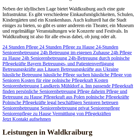
Neben der idyllischen Lage bietet Waldkraiburg auch eine gute
Infrastruktur. Es gibt verschiedene Einkaufsmöglichkeiten, Schulen,
Kindergärten und ein Krankenhaus. Auch kulturell hat die Stadt
einiges zu bieten, so gibt es unter anderem ein Theater, ein Museum
und regelmäßige Veranstaltungen wie Konzerte und Festivals. In
Waldkraiburg ist also für alle etwas dabei, ob jung oder alt.
24 Stunden Pflege
24 Stunden Pflege zu Hause
24-Stunden
Seniorenbetreuung
24h Betreuung im eigenen Zuhause
24h Pflege
zu Hause
24h Seniorenbetreuung
24h-Betreuung durch polnische
Pflegekräfte
Bayern
Betreuungs- und Patientenverfügung
Betreuungskräfte aus Litauen
Betreuungskräfte aus Ukraine
häusliche Betreuung
häusliche Pflege suchen
häusliche Pflege von
Senioren
Kosten für eine polnische Pflegekraft
Kosten
Seniorenbetreuung
Landkreis Mühldorf a. Inn
passende Pflegekraft
finden
persönliche Seniorenbetreuung
Pflege daheim
Pflege und
Betreuung zu Hause
Pflegekraft aus Polen
polnische Pflegekräfte
Polnische Pflegekräfte legal beschäftigen
Senioren betreuen
Seniorenbetreuung
Seniorenbetreuung privat
Seniorenpflege
Seniorenpflege zu Hause
Vermittlung von Pflegekräften
Jetzt Kontakt aufnehmen
Leistungen in Waldkraiburg