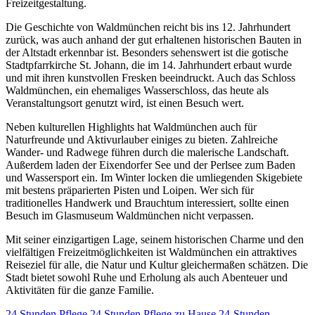
Freizeitgestaltung.
Die Geschichte von Waldmünchen reicht bis ins 12. Jahrhundert
zurück, was auch anhand der gut erhaltenen historischen Bauten in
der Altstadt erkennbar ist. Besonders sehenswert ist die gotische
Stadtpfarrkirche St. Johann, die im 14. Jahrhundert erbaut wurde
und mit ihren kunstvollen Fresken beeindruckt. Auch das Schloss
Waldmünchen, ein ehemaliges Wasserschloss, das heute als
Veranstaltungsort genutzt wird, ist einen Besuch wert.
Neben kulturellen Highlights hat Waldmünchen auch für
Naturfreunde und Aktivurlauber einiges zu bieten. Zahlreiche
Wander- und Radwege führen durch die malerische Landschaft.
Außerdem laden der Eixendorfer See und der Perlsee zum Baden
und Wassersport ein. Im Winter locken die umliegenden Skigebiete
mit bestens präparierten Pisten und Loipen. Wer sich für
traditionelles Handwerk und Brauchtum interessiert, sollte einen
Besuch im Glasmuseum Waldmünchen nicht verpassen.
Mit seiner einzigartigen Lage, seinem historischen Charme und den
vielfältigen Freizeitmöglichkeiten ist Waldmünchen ein attraktives
Reiseziel für alle, die Natur und Kultur gleichermaßen schätzen. Die
Stadt bietet sowohl Ruhe und Erholung als auch Abenteuer und
Aktivitäten für die ganze Familie.
24 Stunden Pflege
24 Stunden Pflege zu Hause
24-Stunden