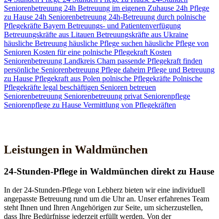
Seniorenbetreuung
24h Betreuung im eigenen Zuhause
24h Pflege
zu Hause
24h Seniorenbetreuung
24h-Betreuung durch polnische
Pflegekräfte
Bayern
Betreuungs- und Patientenverfügung
Betreuungskräfte aus Litauen
Betreuungskräfte aus Ukraine
häusliche Betreuung
häusliche Pflege suchen
häusliche Pflege von
Senioren
Kosten für eine polnische Pflegekraft
Kosten
Seniorenbetreuung
Landkreis Cham
passende Pflegekraft finden
persönliche Seniorenbetreuung
Pflege daheim
Pflege und Betreuung
zu Hause
Pflegekraft aus Polen
polnische Pflegekräfte
Polnische
Pflegekräfte legal beschäftigen
Senioren betreuen
Seniorenbetreuung
Seniorenbetreuung privat
Seniorenpflege
Seniorenpflege zu Hause
Vermittlung von Pflegekräften
Jetzt Kontakt aufnehmen
Leistungen in Waldmünchen
24-Stunden-Pflege in Waldmünchen direkt zu Hause
In der 24-Stunden-Pflege von Lebherz bieten wir eine individuell
angepasste Betreuung rund um die Uhr an. Unser erfahrenes Team
steht Ihnen und Ihren Angehörigen zur Seite, um sicherzustellen,
dass Ihre Bedürfnisse jederzeit erfüllt werden. Von der