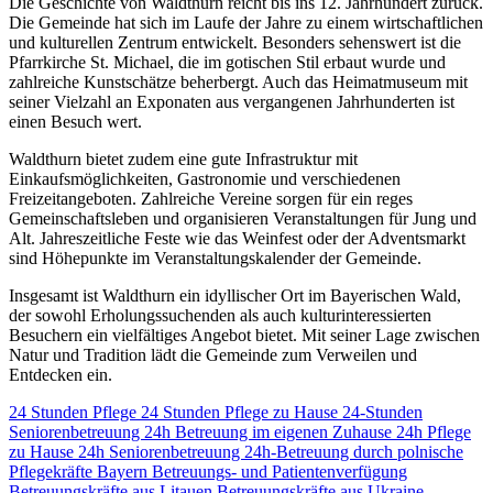
Die Geschichte von Waldthurn reicht bis ins 12. Jahrhundert zurück.
Die Gemeinde hat sich im Laufe der Jahre zu einem wirtschaftlichen
und kulturellen Zentrum entwickelt. Besonders sehenswert ist die
Pfarrkirche St. Michael, die im gotischen Stil erbaut wurde und
zahlreiche Kunstschätze beherbergt. Auch das Heimatmuseum mit
seiner Vielzahl an Exponaten aus vergangenen Jahrhunderten ist
einen Besuch wert.
Waldthurn bietet zudem eine gute Infrastruktur mit
Einkaufsmöglichkeiten, Gastronomie und verschiedenen
Freizeitangeboten. Zahlreiche Vereine sorgen für ein reges
Gemeinschaftsleben und organisieren Veranstaltungen für Jung und
Alt. Jahreszeitliche Feste wie das Weinfest oder der Adventsmarkt
sind Höhepunkte im Veranstaltungskalender der Gemeinde.
Insgesamt ist Waldthurn ein idyllischer Ort im Bayerischen Wald,
der sowohl Erholungssuchenden als auch kulturinteressierten
Besuchern ein vielfältiges Angebot bietet. Mit seiner Lage zwischen
Natur und Tradition lädt die Gemeinde zum Verweilen und
Entdecken ein.
24 Stunden Pflege
24 Stunden Pflege zu Hause
24-Stunden
Seniorenbetreuung
24h Betreuung im eigenen Zuhause
24h Pflege
zu Hause
24h Seniorenbetreuung
24h-Betreuung durch polnische
Pflegekräfte
Bayern
Betreuungs- und Patientenverfügung
Betreuungskräfte aus Litauen
Betreuungskräfte aus Ukraine