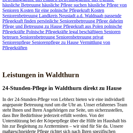
häusliche Betreuung
häusliche Pflege suchen
häusliche Pflege von
Senioren
Kosten für eine polnische Pflegekraft
Kosten
Seniorenbetreuung
Landkreis Neustadt a.d. Waldnaab
passende
Pflegekraft finden
persönliche Seniorenbetreuung
Pflege daheim
Pflege und Betreuung zu Hause
Pflegekraft aus Polen
polnische
Pflegekräfte
Polnische Pflegekräfte legal beschäftigen
Senioren
betreuen
Seniorenbetreuung
Seniorenbetreuung privat
Seniorenpflege
Seniorenpflege zu Hause
Vermittlung von
Pflegekräften
Jetzt Kontakt aufnehmen
Leistungen in Waldthurn
24-Stunden-Pflege in Waldthurn direkt zu Hause
In der 24-Stunden-Pflege von Lebherz bieten wir eine individuell
angepasste Betreuung rund um die Uhr an. Unser erfahrenes Team
steht Ihnen und Ihren Angehörigen zur Seite, um sicherzustellen,
dass Ihre Bedürfnisse jederzeit erfüllt werden. Von der
Unterstützung bei der Körperpflege über die Hilfe im Haushalt bis
hin zur Begleitung zu Arztterminen – wir sind für Sie da. Unsere
maßgeschneiderte Pflege richtet sich nach Ihren spezifischen