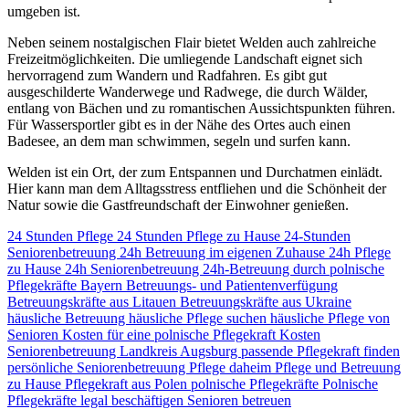
umgeben ist.
Neben seinem nostalgischen Flair bietet Welden auch zahlreiche
Freizeitmöglichkeiten. Die umliegende Landschaft eignet sich
hervorragend zum Wandern und Radfahren. Es gibt gut
ausgeschilderte Wanderwege und Radwege, die durch Wälder,
entlang von Bächen und zu romantischen Aussichtspunkten führen.
Für Wassersportler gibt es in der Nähe des Ortes auch einen
Badesee, an dem man schwimmen, segeln und surfen kann.
Welden ist ein Ort, der zum Entspannen und Durchatmen einlädt.
Hier kann man dem Alltagsstress entfliehen und die Schönheit der
Natur sowie die Gastfreundschaft der Einwohner genießen.
24 Stunden Pflege
24 Stunden Pflege zu Hause
24-Stunden
Seniorenbetreuung
24h Betreuung im eigenen Zuhause
24h Pflege
zu Hause
24h Seniorenbetreuung
24h-Betreuung durch polnische
Pflegekräfte
Bayern
Betreuungs- und Patientenverfügung
Betreuungskräfte aus Litauen
Betreuungskräfte aus Ukraine
häusliche Betreuung
häusliche Pflege suchen
häusliche Pflege von
Senioren
Kosten für eine polnische Pflegekraft
Kosten
Seniorenbetreuung
Landkreis Augsburg
passende Pflegekraft finden
persönliche Seniorenbetreuung
Pflege daheim
Pflege und Betreuung
zu Hause
Pflegekraft aus Polen
polnische Pflegekräfte
Polnische
Pflegekräfte legal beschäftigen
Senioren betreuen