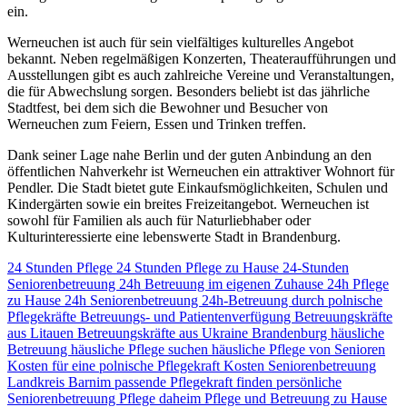
ein.
Werneuchen ist auch für sein vielfältiges kulturelles Angebot
bekannt. Neben regelmäßigen Konzerten, Theateraufführungen und
Ausstellungen gibt es auch zahlreiche Vereine und Veranstaltungen,
die für Abwechslung sorgen. Besonders beliebt ist das jährliche
Stadtfest, bei dem sich die Bewohner und Besucher von
Werneuchen zum Feiern, Essen und Trinken treffen.
Dank seiner Lage nahe Berlin und der guten Anbindung an den
öffentlichen Nahverkehr ist Werneuchen ein attraktiver Wohnort für
Pendler. Die Stadt bietet gute Einkaufsmöglichkeiten, Schulen und
Kindergärten sowie ein breites Freizeitangebot. Werneuchen ist
sowohl für Familien als auch für Naturliebhaber oder
Kulturinteressierte eine lebenswerte Stadt in Brandenburg.
24 Stunden Pflege
24 Stunden Pflege zu Hause
24-Stunden
Seniorenbetreuung
24h Betreuung im eigenen Zuhause
24h Pflege
zu Hause
24h Seniorenbetreuung
24h-Betreuung durch polnische
Pflegekräfte
Betreuungs- und Patientenverfügung
Betreuungskräfte
aus Litauen
Betreuungskräfte aus Ukraine
Brandenburg
häusliche
Betreuung
häusliche Pflege suchen
häusliche Pflege von Senioren
Kosten für eine polnische Pflegekraft
Kosten Seniorenbetreuung
Landkreis Barnim
passende Pflegekraft finden
persönliche
Seniorenbetreuung
Pflege daheim
Pflege und Betreuung zu Hause