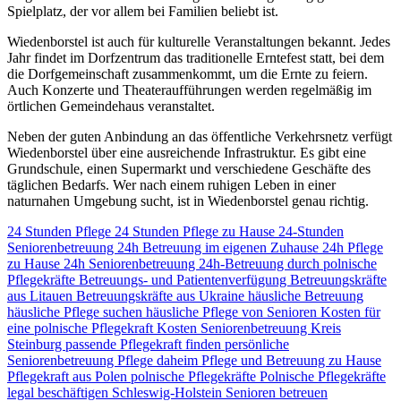
Spielplatz, der vor allem bei Familien beliebt ist.
Wiedenborstel ist auch für kulturelle Veranstaltungen bekannt. Jedes
Jahr findet im Dorfzentrum das traditionelle Erntefest statt, bei dem
die Dorfgemeinschaft zusammenkommt, um die Ernte zu feiern.
Auch Konzerte und Theateraufführungen werden regelmäßig im
örtlichen Gemeindehaus veranstaltet.
Neben der guten Anbindung an das öffentliche Verkehrsnetz verfügt
Wiedenborstel über eine ausreichende Infrastruktur. Es gibt eine
Grundschule, einen Supermarkt und verschiedene Geschäfte des
täglichen Bedarfs. Wer nach einem ruhigen Leben in einer
naturnahen Umgebung sucht, ist in Wiedenborstel genau richtig.
24 Stunden Pflege
24 Stunden Pflege zu Hause
24-Stunden
Seniorenbetreuung
24h Betreuung im eigenen Zuhause
24h Pflege
zu Hause
24h Seniorenbetreuung
24h-Betreuung durch polnische
Pflegekräfte
Betreuungs- und Patientenverfügung
Betreuungskräfte
aus Litauen
Betreuungskräfte aus Ukraine
häusliche Betreuung
häusliche Pflege suchen
häusliche Pflege von Senioren
Kosten für
eine polnische Pflegekraft
Kosten Seniorenbetreuung
Kreis
Steinburg
passende Pflegekraft finden
persönliche
Seniorenbetreuung
Pflege daheim
Pflege und Betreuung zu Hause
Pflegekraft aus Polen
polnische Pflegekräfte
Polnische Pflegekräfte
legal beschäftigen
Schleswig-Holstein
Senioren betreuen