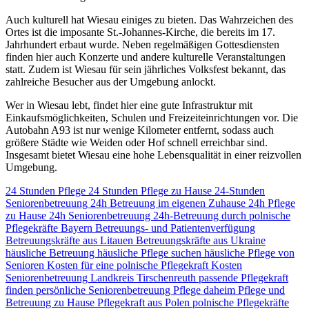
Auch kulturell hat Wiesau einiges zu bieten. Das Wahrzeichen des
Ortes ist die imposante St.-Johannes-Kirche, die bereits im 17.
Jahrhundert erbaut wurde. Neben regelmäßigen Gottesdiensten
finden hier auch Konzerte und andere kulturelle Veranstaltungen
statt. Zudem ist Wiesau für sein jährliches Volksfest bekannt, das
zahlreiche Besucher aus der Umgebung anlockt.
Wer in Wiesau lebt, findet hier eine gute Infrastruktur mit
Einkaufsmöglichkeiten, Schulen und Freizeiteinrichtungen vor. Die
Autobahn A93 ist nur wenige Kilometer entfernt, sodass auch
größere Städte wie Weiden oder Hof schnell erreichbar sind.
Insgesamt bietet Wiesau eine hohe Lebensqualität in einer reizvollen
Umgebung.
24 Stunden Pflege
24 Stunden Pflege zu Hause
24-Stunden
Seniorenbetreuung
24h Betreuung im eigenen Zuhause
24h Pflege
zu Hause
24h Seniorenbetreuung
24h-Betreuung durch polnische
Pflegekräfte
Bayern
Betreuungs- und Patientenverfügung
Betreuungskräfte aus Litauen
Betreuungskräfte aus Ukraine
häusliche Betreuung
häusliche Pflege suchen
häusliche Pflege von
Senioren
Kosten für eine polnische Pflegekraft
Kosten
Seniorenbetreuung
Landkreis Tirschenreuth
passende Pflegekraft
finden
persönliche Seniorenbetreuung
Pflege daheim
Pflege und
Betreuung zu Hause
Pflegekraft aus Polen
polnische Pflegekräfte