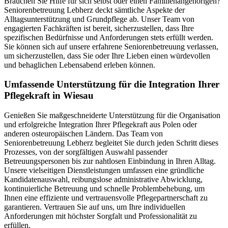
Brauchen Sie Hilfe für sich selbst oder einen Familienangehörigen?
Seniorenbetreuung Lebherz deckt sämtliche Aspekte der
Alltagsunterstützung und Grundpflege ab. Unser Team von
engagierten Fachkräften ist bereit, sicherzustellen, dass Ihre
spezifischen Bedürfnisse und Anforderungen stets erfüllt werden.
Sie können sich auf unsere erfahrene Seniorenbetreuung verlassen,
um sicherzustellen, dass Sie oder Ihre Lieben einen würdevollen
und behaglichen Lebensabend erleben können.
Umfassende Unterstützung für die Integration Ihrer
Pflegekraft in Wiesau
Genießen Sie maßgeschneiderte Unterstützung für die Organisation
und erfolgreiche Integration Ihrer Pflegekraft aus Polen oder
anderen osteuropäischen Ländern. Das Team von
Seniorenbetreuung Lebherz begleitet Sie durch jeden Schritt dieses
Prozesses, von der sorgfältigen Auswahl passender
Betreuungspersonen bis zur nahtlosen Einbindung in Ihren Alltag.
Unsere vielseitigen Dienstleistungen umfassen eine gründliche
Kandidatenauswahl, reibungslose administrative Abwicklung,
kontinuierliche Betreuung und schnelle Problembehebung, um
Ihnen eine effiziente und vertrauensvolle Pflegepartnerschaft zu
garantieren. Vertrauen Sie auf uns, um Ihre individuellen
Anforderungen mit höchster Sorgfalt und Professionalität zu
erfüllen.