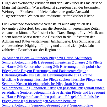
Hügel der Weinberge erkunden und den Blick über das malerische
Main-Tal genießen. Wiesentheid ist außerdem Teil der bekannten
Weinregion Franken und bietet daher eine große Auswahl an
ausgezeichneten Weinen und traditioneller fränkischer Küche.
Die Gemeinde Wiesentheid veranstaltet auch alljährlich das
bekannte Schlossfest, bei dem die Besucher in vergangene Zeiten
eintauchen können. Bei historischen Darstellungen, Live-Musik und
einem bunten Markt treten die Besucher in die Fußstapfen der
Adligen und Ritter vergangener Jahrhunderte. Das Schlossfest ist
ein besonderes Highlight für jung und alt und zieht jedes Jahr
zahlreiche Besucher aus der Region an.
24 Stunden Pflege
24 Stunden Pflege zu Hause
24-Stunden
Seniorenbetreuung
24h Betreuung im eigenen Zuhause
24h Pflege
zu Hause
24h Seniorenbetreuung
24h-Betreuung durch polnische
Pflegekräfte
Bayern
Betreuungs- und Patientenverfügung
Betreuungskräfte aus Litauen
Betreuungskräfte aus Ukraine
häusliche Betreuung
häusliche Pflege suchen
häusliche Pflege von
Senioren
Kosten für eine polnische Pflegekraft
Kosten
Seniorenbetreuung
Landkreis Kitzingen
passende Pflegekraft finden
persönliche Seniorenbetreuung
Pflege daheim
Pflege und Betreuung
zu Hause
Pflegekraft aus Polen
polnische Pflegekräfte
Polnische
Pflegekräfte legal beschäftigen
Senioren betreuen
Seniorenbetreuung
Seniorenbetreuung privat
Seniorenpflege