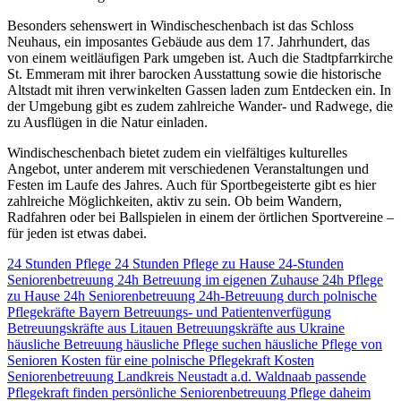
Besonders sehenswert in Windischeschenbach ist das Schloss
Neuhaus, ein imposantes Gebäude aus dem 17. Jahrhundert, das
von einem weitläufigen Park umgeben ist. Auch die Stadtpfarrkirche
St. Emmeram mit ihrer barocken Ausstattung sowie die historische
Altstadt mit ihren verwinkelten Gassen laden zum Entdecken ein. In
der Umgebung gibt es zudem zahlreiche Wander- und Radwege, die
zu Ausflügen in die Natur einladen.
Windischeschenbach bietet zudem ein vielfältiges kulturelles
Angebot, unter anderem mit verschiedenen Veranstaltungen und
Festen im Laufe des Jahres. Auch für Sportbegeisterte gibt es hier
zahlreiche Möglichkeiten, aktiv zu sein. Ob beim Wandern,
Radfahren oder bei Ballspielen in einem der örtlichen Sportvereine –
für jeden ist etwas dabei.
24 Stunden Pflege
24 Stunden Pflege zu Hause
24-Stunden
Seniorenbetreuung
24h Betreuung im eigenen Zuhause
24h Pflege
zu Hause
24h Seniorenbetreuung
24h-Betreuung durch polnische
Pflegekräfte
Bayern
Betreuungs- und Patientenverfügung
Betreuungskräfte aus Litauen
Betreuungskräfte aus Ukraine
häusliche Betreuung
häusliche Pflege suchen
häusliche Pflege von
Senioren
Kosten für eine polnische Pflegekraft
Kosten
Seniorenbetreuung
Landkreis Neustadt a.d. Waldnaab
passende
Pflegekraft finden
persönliche Seniorenbetreuung
Pflege daheim