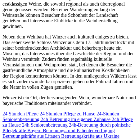
erstklassigen Weine, die sowohl regional als auch überregional
gerne genossen werden. Bei einer Wanderung entlang der
Weinstraße können Besucher die Schönheit der Landschaft
genießen und interessante Einblicke in die Weinherstellung
gewinnen.
Neben dem Weinbau hat Winzer auch kulturell einiges zu bieten.
Das sehenswerte Schloss Winzer aus dem 17. Jahrhundert lockt mit
seiner beeindruckenden Architektur und beherbergt heute ein
Museum, das Interessantes über die Geschichte der Region und den
Weinbau vermittelt. Zudem finden regelmäßig kulturelle
Veranstaltungen und Weinproben statt, bei denen die Besucher die
gastfreundliche Atmosphäre und die kulinarischen Köstlichkeiten
der Region kennenlernen können. In den umliegenden Wäldern lässt
es sich zudem wunderbar spazieren gehen oder Fahrrad fahren und
die Natur in vollen Zügen genießen.
Winzer ist ein Ort, der hervorragenden Wein, wunderbare Natur und
bayerische Traditionen miteinander verbindet.
24 Stunden Pflege
24 Stunden Pflege zu Hause
24-Stunden
Seniorenbetreuung
24h Betreuung im eigenen Zuhause
24h Pflege
zu Hause
24h Seniorenbetreuung
24h-Betreuung durch polnische
Pflegekräfte
Bayern
Betreuungs- und Patientenverfügung
Betreuungskräfte aus Litauen
Betreuungskräfte aus Ukraine