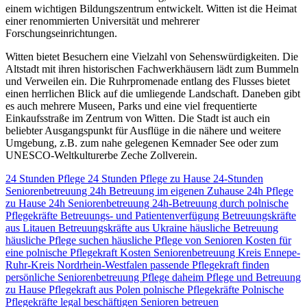
einem wichtigen Bildungszentrum entwickelt. Witten ist die Heimat
einer renommierten Universität und mehrerer
Forschungseinrichtungen.
Witten bietet Besuchern eine Vielzahl von Sehenswürdigkeiten. Die
Altstadt mit ihren historischen Fachwerkhäusern lädt zum Bummeln
und Verweilen ein. Die Ruhrpromenade entlang des Flusses bietet
einen herrlichen Blick auf die umliegende Landschaft. Daneben gibt
es auch mehrere Museen, Parks und eine viel frequentierte
Einkaufsstraße im Zentrum von Witten. Die Stadt ist auch ein
beliebter Ausgangspunkt für Ausflüge in die nähere und weitere
Umgebung, z.B. zum nahe gelegenen Kemnader See oder zum
UNESCO-Weltkulturerbe Zeche Zollverein.
24 Stunden Pflege
24 Stunden Pflege zu Hause
24-Stunden
Seniorenbetreuung
24h Betreuung im eigenen Zuhause
24h Pflege
zu Hause
24h Seniorenbetreuung
24h-Betreuung durch polnische
Pflegekräfte
Betreuungs- und Patientenverfügung
Betreuungskräfte
aus Litauen
Betreuungskräfte aus Ukraine
häusliche Betreuung
häusliche Pflege suchen
häusliche Pflege von Senioren
Kosten für
eine polnische Pflegekraft
Kosten Seniorenbetreuung
Kreis Ennepe-
Ruhr-Kreis
Nordrhein-Westfalen
passende Pflegekraft finden
persönliche Seniorenbetreuung
Pflege daheim
Pflege und Betreuung
zu Hause
Pflegekraft aus Polen
polnische Pflegekräfte
Polnische
Pflegekräfte legal beschäftigen
Senioren betreuen