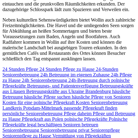
eintauchen und die prunkvollen Räumlichkeiten erkunden. Der
dazugehörige Schlosspark lädt zum Spazieren und Verweilen ein.
Neben kulturellen Sehenswürdigkeiten bietet Wollin auch zahlreiche
Freizeitmöglichkeiten. Die Havel und die umliegenden Seen sorgen
für Abkühlung an heißen Sommertagen und bieten beste
Voraussetzungen zum Baden, Angeln und Bootfahren. Auch
Radfahrer kommen in Wollin auf ihre Kosten und können die
malerische Landschaft bei ausgiebigen Touren erkunden. In den
gemütlichen Cafés und Restaurants des Ortes können Besucher
schließlich den Tag entspannt ausklingen lassen.
24 Stunden Pflege
24 Stunden Pflege zu Hause
24-Stunden
Seniorenbetreuung
24h Betreuung im eigenen Zuhause
24h Pflege
zu Hause
24h Seniorenbetreuung
24h-Betreuung durch polnische
Pflegekräfte
Betreuungs- und Patientenverfügung
Betreuungskräfte
aus Litauen
Betreuungskräfte aus Ukraine
Brandenburg
häusliche
Betreuung
häusliche Pflege suchen
häusliche Pflege von Senioren
Kosten für eine polnische Pflegekraft
Kosten Seniorenbetreuung
Landkreis Potsdam-Mittelmark
passende Pflegekraft finden
persönliche Seniorenbetreuung
Pflege daheim
Pflege und Betreuung
zu Hause
Pflegekraft aus Polen
polnische Pflegekräfte
Polnische
Pflegekräfte legal beschäftigen
Senioren betreuen
Seniorenbetreuung
Seniorenbetreuung privat
Seniorenpflege
Seniorenpflege zu Hause
Vermittlung von Pflegekräften