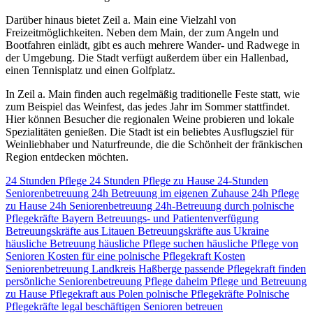
Darüber hinaus bietet Zeil a. Main eine Vielzahl von
Freizeitmöglichkeiten. Neben dem Main, der zum Angeln und
Bootfahren einlädt, gibt es auch mehrere Wander- und Radwege in
der Umgebung. Die Stadt verfügt außerdem über ein Hallenbad,
einen Tennisplatz und einen Golfplatz.
In Zeil a. Main finden auch regelmäßig traditionelle Feste statt, wie
zum Beispiel das Weinfest, das jedes Jahr im Sommer stattfindet.
Hier können Besucher die regionalen Weine probieren und lokale
Spezialitäten genießen. Die Stadt ist ein beliebtes Ausflugsziel für
Weinliebhaber und Naturfreunde, die die Schönheit der fränkischen
Region entdecken möchten.
24 Stunden Pflege
24 Stunden Pflege zu Hause
24-Stunden
Seniorenbetreuung
24h Betreuung im eigenen Zuhause
24h Pflege
zu Hause
24h Seniorenbetreuung
24h-Betreuung durch polnische
Pflegekräfte
Bayern
Betreuungs- und Patientenverfügung
Betreuungskräfte aus Litauen
Betreuungskräfte aus Ukraine
häusliche Betreuung
häusliche Pflege suchen
häusliche Pflege von
Senioren
Kosten für eine polnische Pflegekraft
Kosten
Seniorenbetreuung
Landkreis Haßberge
passende Pflegekraft finden
persönliche Seniorenbetreuung
Pflege daheim
Pflege und Betreuung
zu Hause
Pflegekraft aus Polen
polnische Pflegekräfte
Polnische
Pflegekräfte legal beschäftigen
Senioren betreuen