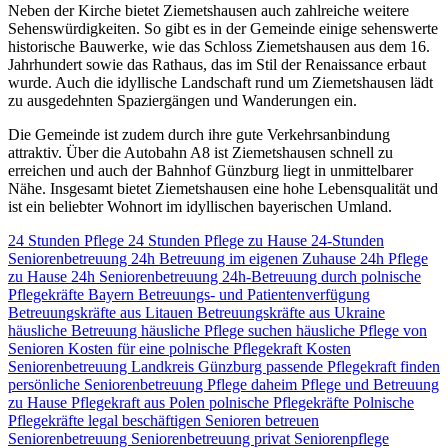
Neben der Kirche bietet Ziemetshausen auch zahlreiche weitere
Sehenswürdigkeiten. So gibt es in der Gemeinde einige sehenswerte
historische Bauwerke, wie das Schloss Ziemetshausen aus dem 16.
Jahrhundert sowie das Rathaus, das im Stil der Renaissance erbaut
wurde. Auch die idyllische Landschaft rund um Ziemetshausen lädt
zu ausgedehnten Spaziergängen und Wanderungen ein.
Die Gemeinde ist zudem durch ihre gute Verkehrsanbindung
attraktiv. Über die Autobahn A8 ist Ziemetshausen schnell zu
erreichen und auch der Bahnhof Günzburg liegt in unmittelbarer
Nähe. Insgesamt bietet Ziemetshausen eine hohe Lebensqualität und
ist ein beliebter Wohnort im idyllischen bayerischen Umland.
24 Stunden Pflege
24 Stunden Pflege zu Hause
24-Stunden
Seniorenbetreuung
24h Betreuung im eigenen Zuhause
24h Pflege
zu Hause
24h Seniorenbetreuung
24h-Betreuung durch polnische
Pflegekräfte
Bayern
Betreuungs- und Patientenverfügung
Betreuungskräfte aus Litauen
Betreuungskräfte aus Ukraine
häusliche Betreuung
häusliche Pflege suchen
häusliche Pflege von
Senioren
Kosten für eine polnische Pflegekraft
Kosten
Seniorenbetreuung
Landkreis Günzburg
passende Pflegekraft finden
persönliche Seniorenbetreuung
Pflege daheim
Pflege und Betreuung
zu Hause
Pflegekraft aus Polen
polnische Pflegekräfte
Polnische
Pflegekräfte legal beschäftigen
Senioren betreuen
Seniorenbetreuung
Seniorenbetreuung privat
Seniorenpflege