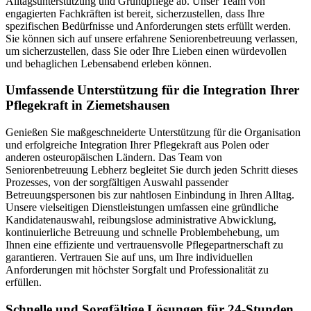
Alltagsunterstützung und Grundpflege ab. Unser Team von
engagierten Fachkräften ist bereit, sicherzustellen, dass Ihre
spezifischen Bedürfnisse und Anforderungen stets erfüllt werden.
Sie können sich auf unsere erfahrene Seniorenbetreuung verlassen,
um sicherzustellen, dass Sie oder Ihre Lieben einen würdevollen
und behaglichen Lebensabend erleben können.
Umfassende Unterstützung für die Integration Ihrer
Pflegekraft in Ziemetshausen
Genießen Sie maßgeschneiderte Unterstützung für die Organisation
und erfolgreiche Integration Ihrer Pflegekraft aus Polen oder
anderen osteuropäischen Ländern. Das Team von
Seniorenbetreuung Lebherz begleitet Sie durch jeden Schritt dieses
Prozesses, von der sorgfältigen Auswahl passender
Betreuungspersonen bis zur nahtlosen Einbindung in Ihren Alltag.
Unsere vielseitigen Dienstleistungen umfassen eine gründliche
Kandidatenauswahl, reibungslose administrative Abwicklung,
kontinuierliche Betreuung und schnelle Problembehebung, um
Ihnen eine effiziente und vertrauensvolle Pflegepartnerschaft zu
garantieren. Vertrauen Sie auf uns, um Ihre individuellen
Anforderungen mit höchster Sorgfalt und Professionalität zu
erfüllen.
Schnelle und Sorgfältige Lösungen für 24-Stunden