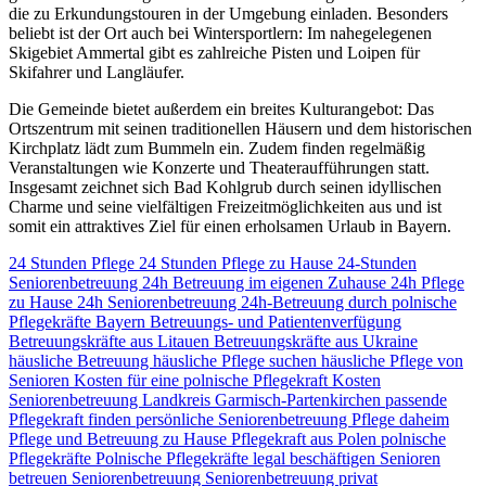
die zu Erkundungstouren in der Umgebung einladen. Besonders
beliebt ist der Ort auch bei Wintersportlern: Im nahegelegenen
Skigebiet Ammertal gibt es zahlreiche Pisten und Loipen für
Skifahrer und Langläufer.
Die Gemeinde bietet außerdem ein breites Kulturangebot: Das
Ortszentrum mit seinen traditionellen Häusern und dem historischen
Kirchplatz lädt zum Bummeln ein. Zudem finden regelmäßig
Veranstaltungen wie Konzerte und Theateraufführungen statt.
Insgesamt zeichnet sich Bad Kohlgrub durch seinen idyllischen
Charme und seine vielfältigen Freizeitmöglichkeiten aus und ist
somit ein attraktives Ziel für einen erholsamen Urlaub in Bayern.
24 Stunden Pflege
24 Stunden Pflege zu Hause
24-Stunden
Seniorenbetreuung
24h Betreuung im eigenen Zuhause
24h Pflege
zu Hause
24h Seniorenbetreuung
24h-Betreuung durch polnische
Pflegekräfte
Bayern
Betreuungs- und Patientenverfügung
Betreuungskräfte aus Litauen
Betreuungskräfte aus Ukraine
häusliche Betreuung
häusliche Pflege suchen
häusliche Pflege von
Senioren
Kosten für eine polnische Pflegekraft
Kosten
Seniorenbetreuung
Landkreis Garmisch-Partenkirchen
passende
Pflegekraft finden
persönliche Seniorenbetreuung
Pflege daheim
Pflege und Betreuung zu Hause
Pflegekraft aus Polen
polnische
Pflegekräfte
Polnische Pflegekräfte legal beschäftigen
Senioren
betreuen
Seniorenbetreuung
Seniorenbetreuung privat