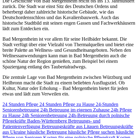
Die Geschichte von Bad Mergentheim reicht bis ins 13. Jahrhundert
zurück. Die Stadt war einst Sitz des Deutschen Ordens und
beherbergt daher zahlreiche historische Gebäude, wie das
Deutschordensschloss und das Kavaliersbauwerk. Auch das
historische Stadtbild mit seinen engen Gassen und Fachwerkhäusern
lädt zum Entdecken ein.
Bad Mergentheim ist vor allem für seine Heilbäder bekannt. Die
Stadt verfügt über eine Vielzahl von Thermalquellen und bietet eine
breite Palette an Wellness- und Gesundheitsangeboten. Neben den
Wellnessanwendungen kann man in Bad Mergentheim auch die
schöne Natur der Region genießen, zum Beispiel bei einem
Spaziergang entlang des Taubertalradwegs.
Die zentrale Lage von Bad Mergentheim zwischen Würzburg und
Heilbronn macht die Stadt zu einem beliebten Ausflugsziel. Ob
Kultur, Natur oder Erholung – Bad Mergentheim bietet für jeden
etwas und lädt zum Verweilen ein.
24 Stunden Pflege
24 Stunden Pflege zu Hause
24-Stunden
Seniorenbetreuung
24h Betreuung im eigenen Zuhause
24h Pflege
zu Hause
24h Seniorenbetreuung
24h-Betreuung durch polnische
Pflegekräfte
Baden-Württemberg
Betreuungs- und
Patientenverfügung
Betreuungskräfte aus Litauen
Betreuungskräfte
aus Ukraine
häusliche Betreuung
häusliche Pflege suchen
häusliche
Pflege von Senioren
Kosten für eine polnische Pflegekraft
Kosten