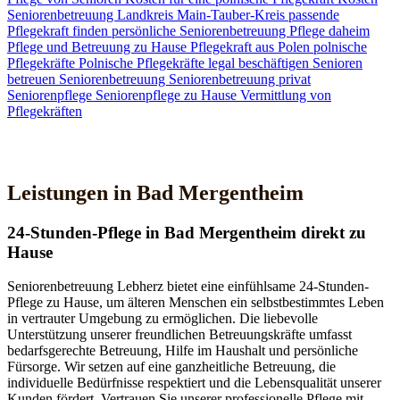
Seniorenbetreuung
Landkreis Main-Tauber-Kreis
passende
Pflegekraft finden
persönliche Seniorenbetreuung
Pflege daheim
Pflege und Betreuung zu Hause
Pflegekraft aus Polen
polnische
Pflegekräfte
Polnische Pflegekräfte legal beschäftigen
Senioren
betreuen
Seniorenbetreuung
Seniorenbetreuung privat
Seniorenpflege
Seniorenpflege zu Hause
Vermittlung von
Pflegekräften
Jetzt Kontakt aufnehmen
Leistungen in Bad Mergentheim
24-Stunden-Pflege in Bad Mergentheim direkt zu
Hause
Seniorenbetreuung Lebherz bietet eine einfühlsame 24-Stunden-
Pflege zu Hause, um älteren Menschen ein selbstbestimmtes Leben
in vertrauter Umgebung zu ermöglichen. Die liebevolle
Unterstützung unserer freundlichen Betreuungskräfte umfasst
bedarfsgerechte Betreuung, Hilfe im Haushalt und persönliche
Fürsorge. Wir setzen auf eine ganzheitliche Betreuung, die
individuelle Bedürfnisse respektiert und die Lebensqualität unserer
Kunden fördert. Vertrauen Sie unserer professionelle Pflege mit