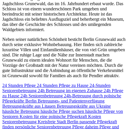
Jagdschloss Grunewald, das im 16. Jahrhundert erbaut wurde. Das
Schloss ist von einem wunderschönen Park umgeben und
beeindruckt mit seiner historischen Architektur. Heute ist das
Jagdschloss ein beliebtes Ausflugsziel und beherbergt ein Museum,
das über die Geschichte des Schlosses und des umliegenden
Waldgebiets informiert.
Neben seiner natürlichen Schönheit besticht Berlin Grunewald auch
durch seine exklusive Wohnbebauung. Hier finden sich zahlreiche
luxuriöse Villen und Einfamilienhäuser, die von viel Grün umgeben
sind. Die ruhige Lage und die Nähe zur Innenstadt machen
Grunewald zu einem idealen Wohnort für Menschen, die die
Vorzüge der Großstadt mit der Natur vereinen möchten. Durch die
gute Infrastruktur und die Anbindung an öffentliche Verkehrsmittel
ist Grunewald sowohl für Familien als auch für Pendler attraktiv.
24 Stunden Pflege
24 Stunden Pflege zu Hause
24-Stunden
Seniorenbetreuung
24h Betreuung im eigenen Zuhause
24h Pflege
zu Hause
24h Seniorenbetreuung
24h-Betreuung durch polnische
Pflegekräfte
Berlin
Betreuungs- und Patientenverfügung
Betreuungskräfte aus Litauen
Betreuungskräfte aus Ukraine
häusliche Betreuung
häusliche Pflege suchen
häusliche Pflege von
Senioren
Kosten für eine polnische Pflegekraft
Kosten
Seniorenbetreuung
Kreisfreie Stadt Berlin
passende Pflegekraft
finden
persönliche Seniorenbetreuung
Pflege daheim
Pflege und