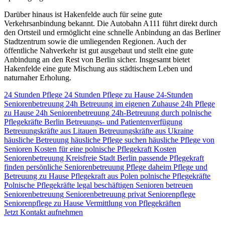
Darüber hinaus ist Hakenfelde auch für seine gute
Verkehrsanbindung bekannt. Die Autobahn A111 führt direkt durch
den Ortsteil und ermöglicht eine schnelle Anbindung an das Berliner
Stadtzentrum sowie die umliegenden Regionen. Auch der
öffentliche Nahverkehr ist gut ausgebaut und stellt eine gute
Anbindung an den Rest von Berlin sicher. Insgesamt bietet
Hakenfelde eine gute Mischung aus städtischem Leben und
naturnaher Erholung.
24 Stunden Pflege
24 Stunden Pflege zu Hause
24-Stunden
Seniorenbetreuung
24h Betreuung im eigenen Zuhause
24h Pflege
zu Hause
24h Seniorenbetreuung
24h-Betreuung durch polnische
Pflegekräfte
Berlin
Betreuungs- und Patientenverfügung
Betreuungskräfte aus Litauen
Betreuungskräfte aus Ukraine
häusliche Betreuung
häusliche Pflege suchen
häusliche Pflege von
Senioren
Kosten für eine polnische Pflegekraft
Kosten
Seniorenbetreuung
Kreisfreie Stadt Berlin
passende Pflegekraft
finden
persönliche Seniorenbetreuung
Pflege daheim
Pflege und
Betreuung zu Hause
Pflegekraft aus Polen
polnische Pflegekräfte
Polnische Pflegekräfte legal beschäftigen
Senioren betreuen
Seniorenbetreuung
Seniorenbetreuung privat
Seniorenpflege
Seniorenpflege zu Hause
Vermittlung von Pflegekräften
Jetzt Kontakt aufnehmen