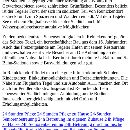
Der Stadtteil ist geprägt von einer Mischung aus Wohn- und
Gewerbegebieten sowie zahlreichen Grünflächen. Besonders beliebt
ist der Tegeler Forst, der sich im südlichen Teil von Reinickendorf
erstreckt und zum Spazieren und Wandern einlädt. Mit dem Tegeler
See und dem Flughafensee bietet der Stadtteil auch für
Wassersportbegeisterte attraktive Möglichkeiten.
Zu den bedeutendsten Sehenswürdigkeiten in Reinickendorf gehört
das Schloss Tegel, ein herrschaftlicher Bau aus dem 16. Jahrhundert.
Auch das Freizeitgelände am Tegeler Hafen mit seinen Restaurants
und Geschäften zieht viele Besucher an. Die Anbindung an den
öffentlichen Nahverkehr in Berlin ist durch mehrere U-Bahn- und S-
Bahn-Stationen sowie Busverbindungen sehr gut.
In Reinickendorf findet man eine gute Infrastruktur mit Schulen,
Kindergärten, Einkaufsmöglichkeiten und Freizeiteinrichtungen. Die
Nähe zum Flughafen Tegel und zur Autobahn A111 machen den Ort
auch für Pendler attraktiv. Insgesamt ist Reinickendorf ein
lebenswerter Stadtteil mit guter Anbindung an die Berliner
Innenstadt, aber gleichzeitig auch mit viel Grün und
Erholungsmöglichkeiten.
24 Stunden Pflege
24 Stunden Pflege zu Hause
24-Stunden
Seniorenbetreuung
24h Betreuung im eigenen Zuhause
24h Pflege
zu Hause
24h Seniorenbetreuung
24h-Betreuung durch polnische
Pflegekräfte
Berlin
Betreuungs- und Patientenverfügung