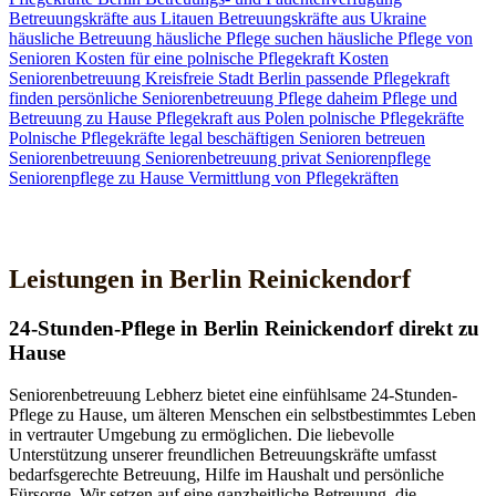
Betreuungskräfte aus Litauen
Betreuungskräfte aus Ukraine
häusliche Betreuung
häusliche Pflege suchen
häusliche Pflege von
Senioren
Kosten für eine polnische Pflegekraft
Kosten
Seniorenbetreuung
Kreisfreie Stadt Berlin
passende Pflegekraft
finden
persönliche Seniorenbetreuung
Pflege daheim
Pflege und
Betreuung zu Hause
Pflegekraft aus Polen
polnische Pflegekräfte
Polnische Pflegekräfte legal beschäftigen
Senioren betreuen
Seniorenbetreuung
Seniorenbetreuung privat
Seniorenpflege
Seniorenpflege zu Hause
Vermittlung von Pflegekräften
Jetzt Kontakt aufnehmen
Leistungen in Berlin Reinickendorf
24-Stunden-Pflege in Berlin Reinickendorf direkt zu
Hause
Seniorenbetreuung Lebherz bietet eine einfühlsame 24-Stunden-
Pflege zu Hause, um älteren Menschen ein selbstbestimmtes Leben
in vertrauter Umgebung zu ermöglichen. Die liebevolle
Unterstützung unserer freundlichen Betreuungskräfte umfasst
bedarfsgerechte Betreuung, Hilfe im Haushalt und persönliche
Fürsorge. Wir setzen auf eine ganzheitliche Betreuung, die