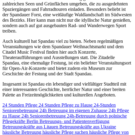
zahlreichen Seen und Grünflächen umgeben, die zu ausgedehnten
Spaziergängen und Fahrradtouren einladen. Besonders beliebt ist
der Spandauer Forst, eine weitläufige Waldlandschaft im Südwesten
des Bezirks. Hier kann man nicht nur die idyllische Natur genießen,
sondern auch auf gut ausgebauten Rad- und Wanderwegen Sport
treiben.
Auch kulturell hat Spandau viel zu bieten. Neben regelmäßigen
Veranstaltungen wie dem Spandauer Weihnachtsmarkt und dem
Citadel Music Festival finden hier auch Konzerte,
Theateraufführungen und Ausstellungen statt. Die Zitadelle
Spandau, eine ehemalige Festung, ist ein beliebter Veranstaltungsort
für Open-Air-Konzerte und bietet zudem ein Museum zur
Geschichte der Festung und der Stadt Spandau.
Insgesamt ist Spandau ein lebendiger und vielfältiger Stadtteil mit
einer interessanten Geschichte, herrlicher Natur und einer breiten
Palette an Freizeitmöglichkeiten und kulturellen Angeboten.
24 Stunden Pflege
24 Stunden Pflege zu Hause
24-Stunden
Seniorenbetreuung
24h Betreuung im eigenen Zuhause
24h Pflege
zu Hause
24h Seniorenbetreuung
24h-Betreuung durch polnische
Pflegekräfte
Berlin
Betreuungs- und Patientenverfügung
Betreuungskräfte aus Litauen
Betreuungskräfte aus Ukraine
häusliche Betreuung
häusliche Pflege suchen
häusliche Pflege von