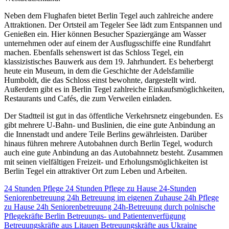
Neben dem Flughafen bietet Berlin Tegel auch zahlreiche andere
Attraktionen. Der Ortsteil am Tegeler See lädt zum Entspannen und
Genießen ein. Hier können Besucher Spaziergänge am Wasser
unternehmen oder auf einem der Ausflugsschiffe eine Rundfahrt
machen. Ebenfalls sehenswert ist das Schloss Tegel, ein
klassizistisches Bauwerk aus dem 19. Jahrhundert. Es beherbergt
heute ein Museum, in dem die Geschichte der Adelsfamilie
Humboldt, die das Schloss einst bewohnte, dargestellt wird.
Außerdem gibt es in Berlin Tegel zahlreiche Einkaufsmöglichkeiten,
Restaurants und Cafés, die zum Verweilen einladen.
Der Stadtteil ist gut in das öffentliche Verkehrsnetz eingebunden. Es
gibt mehrere U-Bahn- und Buslinien, die eine gute Anbindung an
die Innenstadt und andere Teile Berlins gewährleisten. Darüber
hinaus führen mehrere Autobahnen durch Berlin Tegel, wodurch
auch eine gute Anbindung an das Autobahnnetz besteht. Zusammen
mit seinen vielfältigen Freizeit- und Erholungsmöglichkeiten ist
Berlin Tegel ein attraktiver Ort zum Leben und Arbeiten.
24 Stunden Pflege
24 Stunden Pflege zu Hause
24-Stunden
Seniorenbetreuung
24h Betreuung im eigenen Zuhause
24h Pflege
zu Hause
24h Seniorenbetreuung
24h-Betreuung durch polnische
Pflegekräfte
Berlin
Betreuungs- und Patientenverfügung
Betreuungskräfte aus Litauen
Betreuungskräfte aus Ukraine