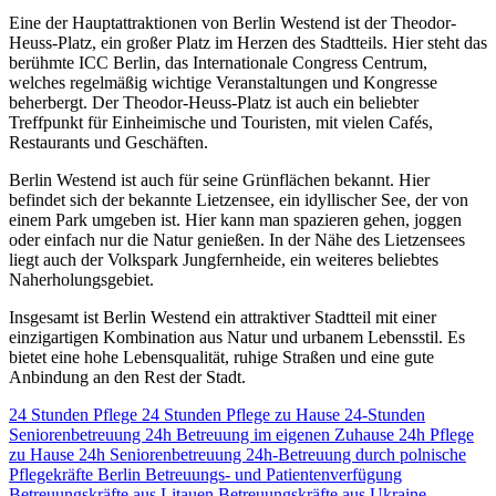
Eine der Hauptattraktionen von Berlin Westend ist der Theodor-
Heuss-Platz, ein großer Platz im Herzen des Stadtteils. Hier steht das
berühmte ICC Berlin, das Internationale Congress Centrum,
welches regelmäßig wichtige Veranstaltungen und Kongresse
beherbergt. Der Theodor-Heuss-Platz ist auch ein beliebter
Treffpunkt für Einheimische und Touristen, mit vielen Cafés,
Restaurants und Geschäften.
Berlin Westend ist auch für seine Grünflächen bekannt. Hier
befindet sich der bekannte Lietzensee, ein idyllischer See, der von
einem Park umgeben ist. Hier kann man spazieren gehen, joggen
oder einfach nur die Natur genießen. In der Nähe des Lietzensees
liegt auch der Volkspark Jungfernheide, ein weiteres beliebtes
Naherholungsgebiet.
Insgesamt ist Berlin Westend ein attraktiver Stadtteil mit einer
einzigartigen Kombination aus Natur und urbanem Lebensstil. Es
bietet eine hohe Lebensqualität, ruhige Straßen und eine gute
Anbindung an den Rest der Stadt.
24 Stunden Pflege
24 Stunden Pflege zu Hause
24-Stunden
Seniorenbetreuung
24h Betreuung im eigenen Zuhause
24h Pflege
zu Hause
24h Seniorenbetreuung
24h-Betreuung durch polnische
Pflegekräfte
Berlin
Betreuungs- und Patientenverfügung
Betreuungskräfte aus Litauen
Betreuungskräfte aus Ukraine