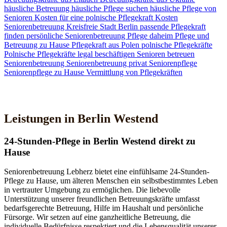
häusliche Betreuung
häusliche Pflege suchen
häusliche Pflege von
Senioren
Kosten für eine polnische Pflegekraft
Kosten
Seniorenbetreuung
Kreisfreie Stadt Berlin
passende Pflegekraft
finden
persönliche Seniorenbetreuung
Pflege daheim
Pflege und
Betreuung zu Hause
Pflegekraft aus Polen
polnische Pflegekräfte
Polnische Pflegekräfte legal beschäftigen
Senioren betreuen
Seniorenbetreuung
Seniorenbetreuung privat
Seniorenpflege
Seniorenpflege zu Hause
Vermittlung von Pflegekräften
Jetzt Kontakt aufnehmen
Leistungen in Berlin Westend
24-Stunden-Pflege in Berlin Westend direkt zu
Hause
Seniorenbetreuung Lebherz bietet eine einfühlsame 24-Stunden-
Pflege zu Hause, um älteren Menschen ein selbstbestimmtes Leben
in vertrauter Umgebung zu ermöglichen. Die liebevolle
Unterstützung unserer freundlichen Betreuungskräfte umfasst
bedarfsgerechte Betreuung, Hilfe im Haushalt und persönliche
Fürsorge. Wir setzen auf eine ganzheitliche Betreuung, die
individuelle Bedürfnisse respektiert und die Lebensqualität unserer