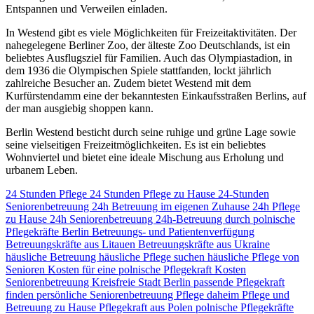
Entspannen und Verweilen einladen.
In Westend gibt es viele Möglichkeiten für Freizeitaktivitäten. Der
nahegelegene Berliner Zoo, der älteste Zoo Deutschlands, ist ein
beliebtes Ausflugsziel für Familien. Auch das Olympiastadion, in
dem 1936 die Olympischen Spiele stattfanden, lockt jährlich
zahlreiche Besucher an. Zudem bietet Westend mit dem
Kurfürstendamm eine der bekanntesten Einkaufsstraßen Berlins, auf
der man ausgiebig shoppen kann.
Berlin Westend besticht durch seine ruhige und grüne Lage sowie
seine vielseitigen Freizeitmöglichkeiten. Es ist ein beliebtes
Wohnviertel und bietet eine ideale Mischung aus Erholung und
urbanem Leben.
24 Stunden Pflege
24 Stunden Pflege zu Hause
24-Stunden
Seniorenbetreuung
24h Betreuung im eigenen Zuhause
24h Pflege
zu Hause
24h Seniorenbetreuung
24h-Betreuung durch polnische
Pflegekräfte
Berlin
Betreuungs- und Patientenverfügung
Betreuungskräfte aus Litauen
Betreuungskräfte aus Ukraine
häusliche Betreuung
häusliche Pflege suchen
häusliche Pflege von
Senioren
Kosten für eine polnische Pflegekraft
Kosten
Seniorenbetreuung
Kreisfreie Stadt Berlin
passende Pflegekraft
finden
persönliche Seniorenbetreuung
Pflege daheim
Pflege und
Betreuung zu Hause
Pflegekraft aus Polen
polnische Pflegekräfte