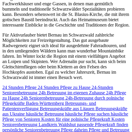
Fachwerkhäuser und enge Gassen, in denen man gemütlich
bummeln und traditionelle Schwarzwälder Spezialitäten probieren
kann. Besonders sehenswert ist die St. Blasius-Kirche, die mit ihrem
gotischen Baustil beeindruckt. Auch das Heimatmuseum bietet
interessante Einblicke in die Geschichte und Traditionen der Region.
Für Aktivurlauber bietet Bernau im Schwarzwald zahlreiche
Möglichkeiten zur Freizeitgestaltung. Das gut ausgebaute
Radwegenetz eignet sich ideal für ausgedehnte Fahrradtouren, und
in den umliegenden Wäldern kann man wunderbar Mountainbike
fahren. Im Winter lockt die Region mit einem vielfältigen Angebot
an Loipen und Skipisten. Wer Adrenalin pur sucht, kann sich beim
Gleitschirmfliegen oder beim Klettern an den Felsen des
Hochkopfes austoben. Egal zu welcher Jahreszeit, Bernau im
Schwarzwald ist immer einen Besuch wert.
24 Stunden Pflege
24 Stunden Pflege zu Hause
24-Stunden
Seniorenbetreuung
24h Betreuung im eigenen Zuhause
24h Pflege
zu Hause
24h Seniorenbetreuung
24h-Betreuung durch polnische
Pflegekräfte
Baden-Württemberg
Betreuungs- und
Patientenverfügung
Betreuungskräfte aus Litauen
Betreuungskräfte
aus Ukraine
häusliche Betreuung
häusliche Pflege suchen
häusliche
Pflege von Senioren
Kosten für eine polnische Pflegekraft
Kosten
Seniorenbetreuung
Landkreis Waldshut
passende Pflegekraft finden
persönliche Seniorenbetreuung
Pflege daheim
Pflege und Betreuung