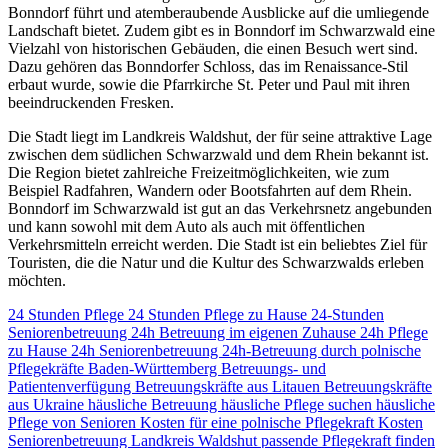
Bonndorf führt und atemberaubende Ausblicke auf die umliegende
Landschaft bietet. Zudem gibt es in Bonndorf im Schwarzwald eine
Vielzahl von historischen Gebäuden, die einen Besuch wert sind.
Dazu gehören das Bonndorfer Schloss, das im Renaissance-Stil
erbaut wurde, sowie die Pfarrkirche St. Peter und Paul mit ihren
beeindruckenden Fresken.
Die Stadt liegt im Landkreis Waldshut, der für seine attraktive Lage
zwischen dem südlichen Schwarzwald und dem Rhein bekannt ist.
Die Region bietet zahlreiche Freizeitmöglichkeiten, wie zum
Beispiel Radfahren, Wandern oder Bootsfahrten auf dem Rhein.
Bonndorf im Schwarzwald ist gut an das Verkehrsnetz angebunden
und kann sowohl mit dem Auto als auch mit öffentlichen
Verkehrsmitteln erreicht werden. Die Stadt ist ein beliebtes Ziel für
Touristen, die die Natur und die Kultur des Schwarzwalds erleben
möchten.
24 Stunden Pflege
24 Stunden Pflege zu Hause
24-Stunden
Seniorenbetreuung
24h Betreuung im eigenen Zuhause
24h Pflege
zu Hause
24h Seniorenbetreuung
24h-Betreuung durch polnische
Pflegekräfte
Baden-Württemberg
Betreuungs- und
Patientenverfügung
Betreuungskräfte aus Litauen
Betreuungskräfte
aus Ukraine
häusliche Betreuung
häusliche Pflege suchen
häusliche
Pflege von Senioren
Kosten für eine polnische Pflegekraft
Kosten
Seniorenbetreuung
Landkreis Waldshut
passende Pflegekraft finden