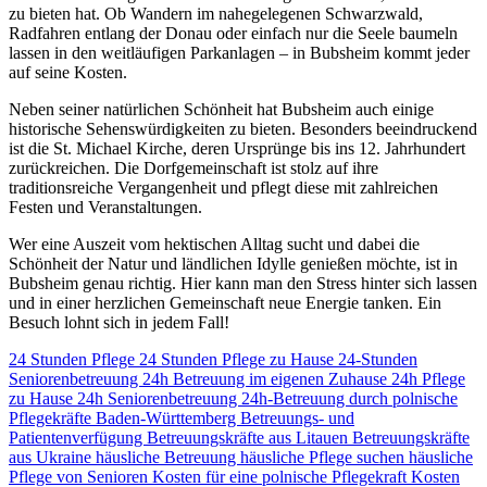
zu bieten hat. Ob Wandern im nahegelegenen Schwarzwald,
Radfahren entlang der Donau oder einfach nur die Seele baumeln
lassen in den weitläufigen Parkanlagen – in Bubsheim kommt jeder
auf seine Kosten.
Neben seiner natürlichen Schönheit hat Bubsheim auch einige
historische Sehenswürdigkeiten zu bieten. Besonders beeindruckend
ist die St. Michael Kirche, deren Ursprünge bis ins 12. Jahrhundert
zurückreichen. Die Dorfgemeinschaft ist stolz auf ihre
traditionsreiche Vergangenheit und pflegt diese mit zahlreichen
Festen und Veranstaltungen.
Wer eine Auszeit vom hektischen Alltag sucht und dabei die
Schönheit der Natur und ländlichen Idylle genießen möchte, ist in
Bubsheim genau richtig. Hier kann man den Stress hinter sich lassen
und in einer herzlichen Gemeinschaft neue Energie tanken. Ein
Besuch lohnt sich in jedem Fall!
24 Stunden Pflege
24 Stunden Pflege zu Hause
24-Stunden
Seniorenbetreuung
24h Betreuung im eigenen Zuhause
24h Pflege
zu Hause
24h Seniorenbetreuung
24h-Betreuung durch polnische
Pflegekräfte
Baden-Württemberg
Betreuungs- und
Patientenverfügung
Betreuungskräfte aus Litauen
Betreuungskräfte
aus Ukraine
häusliche Betreuung
häusliche Pflege suchen
häusliche
Pflege von Senioren
Kosten für eine polnische Pflegekraft
Kosten