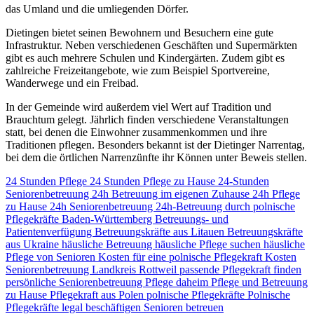
das Umland und die umliegenden Dörfer.
Dietingen bietet seinen Bewohnern und Besuchern eine gute
Infrastruktur. Neben verschiedenen Geschäften und Supermärkten
gibt es auch mehrere Schulen und Kindergärten. Zudem gibt es
zahlreiche Freizeitangebote, wie zum Beispiel Sportvereine,
Wanderwege und ein Freibad.
In der Gemeinde wird außerdem viel Wert auf Tradition und
Brauchtum gelegt. Jährlich finden verschiedene Veranstaltungen
statt, bei denen die Einwohner zusammenkommen und ihre
Traditionen pflegen. Besonders bekannt ist der Dietinger Narrentag,
bei dem die örtlichen Narrenzünfte ihr Können unter Beweis stellen.
24 Stunden Pflege
24 Stunden Pflege zu Hause
24-Stunden
Seniorenbetreuung
24h Betreuung im eigenen Zuhause
24h Pflege
zu Hause
24h Seniorenbetreuung
24h-Betreuung durch polnische
Pflegekräfte
Baden-Württemberg
Betreuungs- und
Patientenverfügung
Betreuungskräfte aus Litauen
Betreuungskräfte
aus Ukraine
häusliche Betreuung
häusliche Pflege suchen
häusliche
Pflege von Senioren
Kosten für eine polnische Pflegekraft
Kosten
Seniorenbetreuung
Landkreis Rottweil
passende Pflegekraft finden
persönliche Seniorenbetreuung
Pflege daheim
Pflege und Betreuung
zu Hause
Pflegekraft aus Polen
polnische Pflegekräfte
Polnische
Pflegekräfte legal beschäftigen
Senioren betreuen