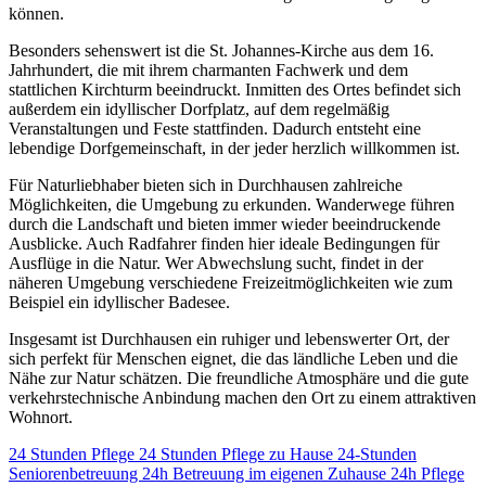
können.
Besonders sehenswert ist die St. Johannes-Kirche aus dem 16.
Jahrhundert, die mit ihrem charmanten Fachwerk und dem
stattlichen Kirchturm beeindruckt. Inmitten des Ortes befindet sich
außerdem ein idyllischer Dorfplatz, auf dem regelmäßig
Veranstaltungen und Feste stattfinden. Dadurch entsteht eine
lebendige Dorfgemeinschaft, in der jeder herzlich willkommen ist.
Für Naturliebhaber bieten sich in Durchhausen zahlreiche
Möglichkeiten, die Umgebung zu erkunden. Wanderwege führen
durch die Landschaft und bieten immer wieder beeindruckende
Ausblicke. Auch Radfahrer finden hier ideale Bedingungen für
Ausflüge in die Natur. Wer Abwechslung sucht, findet in der
näheren Umgebung verschiedene Freizeitmöglichkeiten wie zum
Beispiel ein idyllischer Badesee.
Insgesamt ist Durchhausen ein ruhiger und lebenswerter Ort, der
sich perfekt für Menschen eignet, die das ländliche Leben und die
Nähe zur Natur schätzen. Die freundliche Atmosphäre und die gute
verkehrstechnische Anbindung machen den Ort zu einem attraktiven
Wohnort.
24 Stunden Pflege
24 Stunden Pflege zu Hause
24-Stunden
Seniorenbetreuung
24h Betreuung im eigenen Zuhause
24h Pflege