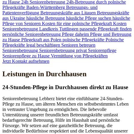
zu Hause
24h Seniorenbetreuung
24h-Betreuung durch polnische
Pflegekräfte
Baden-Württemberg
Betreuungs- und
Patientenverfügung
Betreuungskräfte aus Litauen
Betreuungskräfte
aus Ukraine
häusliche Betreuung
häusliche Pflege suchen
häusliche
Pflege von Senioren
Kosten für eine polnische Pflegekraft
Kosten
Seniorenbetreuung
Landkreis Tuttlingen
passende Pflegekraft finden
persönliche Seniorenbetreuung
Pflege daheim
Pflege und Betreuung
zu Hause
Pflegekraft aus Polen
polnische Pflegekräfte
Polnische
Pflegekräfte legal beschäftigen
Senioren betreuen
Seniorenbetreuung
Seniorenbetreuung privat
Seniorenpflege
Seniorenpflege zu Hause
Vermittlung von Pflegekräften
Jetzt Kontakt aufnehmen
Leistungen in Durchhausen
24-Stunden-Pflege in Durchhausen direkt zu Hause
Seniorenbetreuung Lebherz bietet eine einfühlsame 24-Stunden-
Pflege zu Hause, um älteren Menschen ein selbstbestimmtes Leben
in vertrauter Umgebung zu ermöglichen. Die liebevolle
Unterstützung unserer freundlichen Betreuungskräfte umfasst
bedarfsgerechte Betreuung, Hilfe im Haushalt und persönliche
Fürsorge. Wir setzen auf eine ganzheitliche Betreuung, die
individuelle Bedürfnisse respektiert und die Lebensqualität unserer