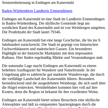
Senioren­betreuung in Endingen am Kaiserstuhl
Baden-Württemberg
Landkreis Emmendingen
Endingen am Kaiserstuhl ist eine Stadt im Landkreis Emmendingen
in Baden-Württemberg. Die idyllische Gemeinde liegt am
westlichen Rand des Kaiserstuhls und ist von Weinbergen umgeben.
Die Postleitzahl der Stadt lautet 79346.
Endingen am Kaiserstuhl hat eine lange Geschichte, die bis ins 9.
Jahrhundert zurückreicht. Die Stadt ist geprägt von historischen
Fachwerkhäusern und malerischen Gassen. Ein besonderes
Highlight ist der historische Marktplatz mit dem imposanten
Rathaus. Hier finden regelmäßig Märkte und Veranstaltungen statt.
Die naturnahe Lage macht Endingen am Kaiserstuhl zu einem
beliebten Ausflugsziel für Wanderer und Naturfreunde. In der
Umgebung gibt es zahlreiche gut markierte Wanderwege, die durch
die vielfältige Landschaft des Kaiserstuhls führen. Besonders
beeindruckend sind die ausgedehnten Weinberge, die sich sanft über
die Hügel erstrecken. Weinliebhaber kommen hier voll auf ihre
Kosten, denn die Region ist bekannt für ihre exzellenten Weine.
Endingen am Kaiserstuhl bietet seinen Besuchern eine idyllische
Atmosphäre und lädt zu entspannten Spaziergängen durch die