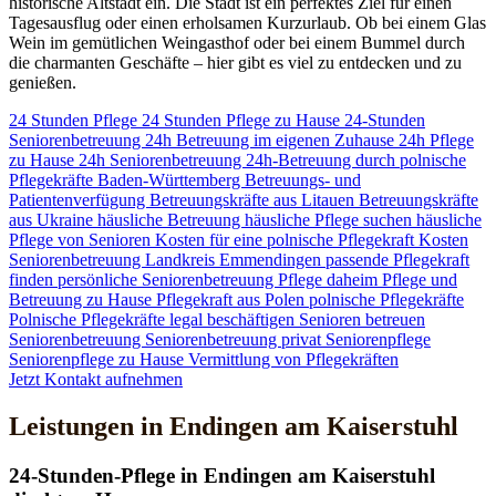
historische Altstadt ein. Die Stadt ist ein perfektes Ziel für einen
Tagesausflug oder einen erholsamen Kurzurlaub. Ob bei einem Glas
Wein im gemütlichen Weingasthof oder bei einem Bummel durch
die charmanten Geschäfte – hier gibt es viel zu entdecken und zu
genießen.
24 Stunden Pflege
24 Stunden Pflege zu Hause
24-Stunden
Seniorenbetreuung
24h Betreuung im eigenen Zuhause
24h Pflege
zu Hause
24h Seniorenbetreuung
24h-Betreuung durch polnische
Pflegekräfte
Baden-Württemberg
Betreuungs- und
Patientenverfügung
Betreuungskräfte aus Litauen
Betreuungskräfte
aus Ukraine
häusliche Betreuung
häusliche Pflege suchen
häusliche
Pflege von Senioren
Kosten für eine polnische Pflegekraft
Kosten
Seniorenbetreuung
Landkreis Emmendingen
passende Pflegekraft
finden
persönliche Seniorenbetreuung
Pflege daheim
Pflege und
Betreuung zu Hause
Pflegekraft aus Polen
polnische Pflegekräfte
Polnische Pflegekräfte legal beschäftigen
Senioren betreuen
Seniorenbetreuung
Seniorenbetreuung privat
Seniorenpflege
Seniorenpflege zu Hause
Vermittlung von Pflegekräften
Jetzt Kontakt aufnehmen
Leistungen in Endingen am Kaiserstuhl
24-Stunden-Pflege in Endingen am Kaiserstuhl