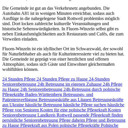
Die Gemeinde ist gut an das Verkehrsnetz angebunden. Die
Autobahn A81 ist in wenigen Minuten erreichbar, sodass auch
Ausflüge in die nahegelegene Stadt Rottweil problemlos möglich
sind. Dort locken zahlreiche kulturelle Veranstaltungen und
historische Sehenswürdigkeiten. In Fluorn-Winzeln selbst gibt es
neben Einkaufsmöglichkeiten auch Restaurants und Cafés, die zum
Verweilen einladen.
Fluorn-Winzeln ist ein idyllischer Ort im Schwarzwald, der sowohl
für Naturliebhaber als auch für Kulturinteressierte viel zu bieten hat.
Die Gemeinde ist geprägt von einer herzlichen und offenen
Atmosphäre, sodass sich Gäste und Einwohner gleichermaßen
wohlfühlen können.
24 Stunden Pflege
24 Stunden Pflege zu Hause
24-Stunden
Seniorenbetreuung
24h Betreuung im eigenen Zuhause
24h Pflege
zu Hause
24h Seniorenbetreuung
24h-Betreuung durch polnische
Pflegekräfte
Baden-Württemberg
Betreuungs- und
Patientenverfügung
Betreuungskräfte aus Litauen
Betreuungskräfte
aus Ukraine
häusliche Betreuung
häusliche Pflege suchen
häusliche
Pflege von Senioren
Kosten für eine polnische Pflegekraft
Kosten
Seniorenbetreuung
Landkreis Rottweil
passende Pflegekraft finden
persönliche Seniorenbetreuung
Pflege daheim
Pflege und Betreuung
zu Hause
Pflegekraft aus Polen
polnische Pflegekräfte
Polnische