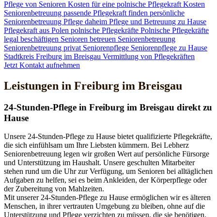
Pflege von Senioren
Kosten für eine polnische Pflegekraft
Kosten
Seniorenbetreuung
passende Pflegekraft finden
persönliche
Seniorenbetreuung
Pflege daheim
Pflege und Betreuung zu Hause
Pflegekraft aus Polen
polnische Pflegekräfte
Polnische Pflegekräfte
legal beschäftigen
Senioren betreuen
Seniorenbetreuung
Seniorenbetreuung privat
Seniorenpflege
Seniorenpflege zu Hause
Stadtkreis Freiburg im Breisgau
Vermittlung von Pflegekräften
Jetzt Kontakt aufnehmen
Leistungen in Freiburg im Breisgau
24-Stunden-Pflege in Freiburg im Breisgau direkt zu
Hause
Unsere 24-Stunden-Pflege zu Hause bietet qualifizierte Pflegekräfte,
die sich einfühlsam um Ihre Liebsten kümmern. Bei Lebherz
Seniorenbetreuung legen wir großen Wert auf persönliche Fürsorge
und Unterstützung im Haushalt. Unsere geschulten Mitarbeiter
stehen rund um die Uhr zur Verfügung, um Senioren bei alltäglichen
Aufgaben zu helfen, sei es beim Ankleiden, der Körperpflege oder
der Zubereitung von Mahlzeiten.
Mit unserer 24-Stunden-Pflege zu Hause ermöglichen wir es älteren
Menschen, in ihrer vertrauten Umgebung zu bleiben, ohne auf die
Unterstützung und Pflege verzichten zu müssen, die sie benötigen.