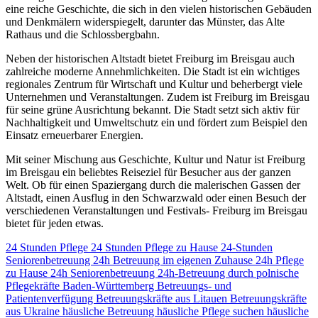
eine reiche Geschichte, die sich in den vielen historischen Gebäuden
und Denkmälern widerspiegelt, darunter das Münster, das Alte
Rathaus und die Schlossbergbahn.
Neben der historischen Altstadt bietet Freiburg im Breisgau auch
zahlreiche moderne Annehmlichkeiten. Die Stadt ist ein wichtiges
regionales Zentrum für Wirtschaft und Kultur und beherbergt viele
Unternehmen und Veranstaltungen. Zudem ist Freiburg im Breisgau
für seine grüne Ausrichtung bekannt. Die Stadt setzt sich aktiv für
Nachhaltigkeit und Umweltschutz ein und fördert zum Beispiel den
Einsatz erneuerbarer Energien.
Mit seiner Mischung aus Geschichte, Kultur und Natur ist Freiburg
im Breisgau ein beliebtes Reiseziel für Besucher aus der ganzen
Welt. Ob für einen Spaziergang durch die malerischen Gassen der
Altstadt, einen Ausflug in den Schwarzwald oder einen Besuch der
verschiedenen Veranstaltungen und Festivals- Freiburg im Breisgau
bietet für jeden etwas.
24 Stunden Pflege
24 Stunden Pflege zu Hause
24-Stunden
Seniorenbetreuung
24h Betreuung im eigenen Zuhause
24h Pflege
zu Hause
24h Seniorenbetreuung
24h-Betreuung durch polnische
Pflegekräfte
Baden-Württemberg
Betreuungs- und
Patientenverfügung
Betreuungskräfte aus Litauen
Betreuungskräfte
aus Ukraine
häusliche Betreuung
häusliche Pflege suchen
häusliche