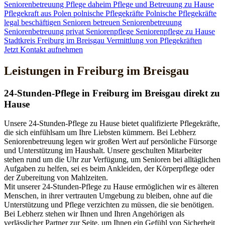
Seniorenbetreuung
Pflege daheim
Pflege und Betreuung zu Hause
Pflegekraft aus Polen
polnische Pflegekräfte
Polnische Pflegekräfte
legal beschäftigen
Senioren betreuen
Seniorenbetreuung
Seniorenbetreuung privat
Seniorenpflege
Seniorenpflege zu Hause
Stadtkreis Freiburg im Breisgau
Vermittlung von Pflegekräften
Jetzt Kontakt aufnehmen
Leistungen in Freiburg im Breisgau
24-Stunden-Pflege in Freiburg im Breisgau direkt zu
Hause
Unsere 24-Stunden-Pflege zu Hause bietet qualifizierte Pflegekräfte,
die sich einfühlsam um Ihre Liebsten kümmern. Bei Lebherz
Seniorenbetreuung legen wir großen Wert auf persönliche Fürsorge
und Unterstützung im Haushalt. Unsere geschulten Mitarbeiter
stehen rund um die Uhr zur Verfügung, um Senioren bei alltäglichen
Aufgaben zu helfen, sei es beim Ankleiden, der Körperpflege oder
der Zubereitung von Mahlzeiten.
Mit unserer 24-Stunden-Pflege zu Hause ermöglichen wir es älteren
Menschen, in ihrer vertrauten Umgebung zu bleiben, ohne auf die
Unterstützung und Pflege verzichten zu müssen, die sie benötigen.
Bei Lebherz stehen wir Ihnen und Ihren Angehörigen als
verlässlicher Partner zur Seite, um Ihnen ein Gefühl von Sicherheit