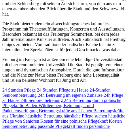
und der Schlossberg mit seinem Aussichtsturm, von dem aus man
einen atemberaubenden Blick über die Stadt und den Schwarzwald
hat.
Die Stadt bietet zudem ein abwechslungsreiches kulturelles
Programm mit Theateraufführungen, Konzerten und Ausstellungen.
Besonders bekannt ist das Freiburger Sommerfest, bei dem jedes
Jahr internationale Künstler auftreten. Auch kulinarisch hat Freiburg
einiges zu bieten. Von traditioneller badischer Küche bis hin zu
internationalen Spezialitäten ist für jeden Geschmack etwas dabei.
Freiburg im Breisgau ist außerdem eine lebendige Universitätsstadt
mit einer renommierten Universität. Die Stadt ist geprägt von einer
jungen und dynamischen Atmosphäre. Durch die gute Infrastruktur
und die Nähe zur Natur bietet Freiburg eine hohe Lebensqualität
und ist ein beliebter Wohnort für Jung und Alt.
24 Stunden Pflege
24 Stunden Pflege zu Hause
24-Stunden
Seniorenbetreuung
24h Betreuung im eigenen Zuhause
24h Pflege
zu Hause
24h Seniorenbetreuung
24h-Betreuung durch polnische
Pflegekräfte
Baden-Württemberg
Betreuungs- und
Patientenverfügung
Betreuungskräfte aus Litauen
Betreuungskräfte
aus Ukraine
häusliche Betreuung
häusliche Pflege suchen
häusliche
Pflege von Senioren
Kosten für eine polnische Pflegekraft
Kosten
Seniorenbetreuung
passende Pflegekraft finden
persönliche