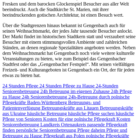
Fresken und dem barocken Glockenspiel Besucher aus aller Welt
beeindruckt. Auch die Stadtkirche St. Marien, mit ihrer
beeindruckenden gotischen Architektur, ist einen Besuch wert.
Über die Stadtgrenzen hinaus bekannt ist Gengenbach auch für
seinen Weihnachtsmarkt, der jedes Jahr tausende Besucher anlockt.
Der Markt findet im historischen Stadtkern statt und verzaubert seine
Besucher mit einem stimmungsvollen Ambiente und zahlreichen
Ständen, an denen regionale Spezialitäten angeboten werden. Neben
dem Weihnachtsmarkt hat Gengenbach noch viele weitere kulturelle
Veranstaltungen zu bieten, wie zum Beispiel das Gengenbacher
Stadtfest oder das „Gengenbacher Festspiel“. Mit seinen vielfältigen
Freizeit- und Kulturangeboten ist Gengenbach ein Ort, der für jeden
etwas zu bieten hat.
24 Stunden Pflege
24 Stunden Pflege zu Hause
24-Stunden
Seniorenbetreuung
24h Betreuung im eigenen Zuhause
24h Pflege
zu Hause
24h Seniorenbetreuung
24h-Betreuung durch polnische
Pflegekräfte
Baden-Württemberg
Betreuungs- und
Patientenverfügung
Betreuungskräfte aus Litauen
Betreuungskräfte
aus Ukraine
häusliche Betreuung
häusliche Pflege suchen
häusliche
Pflege von Senioren
Kosten für eine polnische Pflegekraft
Kosten
Seniorenbetreuung
Landkreis Ortenaukreis
passende Pflegekraft
finden
persönliche Seniorenbetreuung
Pflege daheim
Pflege und
Betreuung zu Hause
Pflegekraft aus Polen
polnische Pflegekräfte