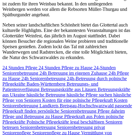
ist zudem für ihren Weinbau bekannt. In den umliegenden
Weinbergen werden vor allem die Rebsorten Müller-Thurgau und
Spätburgunder angebaut.
Neben seiner landschaftlichen Schönheit bietet das Glottertal auch
kulturelle Highlights. Eine der bekanntesten Veranstaltungen ist das
Glottertäler Weinfest, das jährlich im August stattfindet. Dabei
können Besucher die regionalen Weine probieren und traditionelle
Speisen genießen. Zudem lockt das Tal mit zahlreichen
Wanderwegen und Radstrecken, die eine tolle Möglichkeit bieten,
die Natur des Schwarzwaldes zu erkunden.
24 Stunden Pflege
24 Stunden Pflege zu Hause
24-Stunden
Seniorenbetreuung
24h Betreuung im eigenen Zuhause
24h Pflege
zu Hause
24h Seniorenbetreuung
24h-Betreuung durch polnische
Pflegekräfte
Baden-Württemberg
Betreuungs- und
Patientenverfügung
Betreuungskräfte aus Litauen
Betreuungskräfte
aus Ukraine
häusliche Betreuung
häusliche Pflege suchen
häusliche
Pflege von Senioren
Kosten für eine polnische Pflegekraft
Kosten
Seniorenbetreuung
Landkreis Breisgau-Hochschwarzwald
passende
Pflegekraft finden
persönliche Seniorenbetreuung
Pflege daheim
Pflege und Betreuung zu Hause
Pflegekraft aus Polen
polnische
Pflegekräfte
Polnische Pflegekräfte legal beschäftigen
Senioren
betreuen
Seniorenbetreuung
Seniorenbetreuung privat
Seniorenpflege
Seniorenpflege zu Hause
Vermittlung von